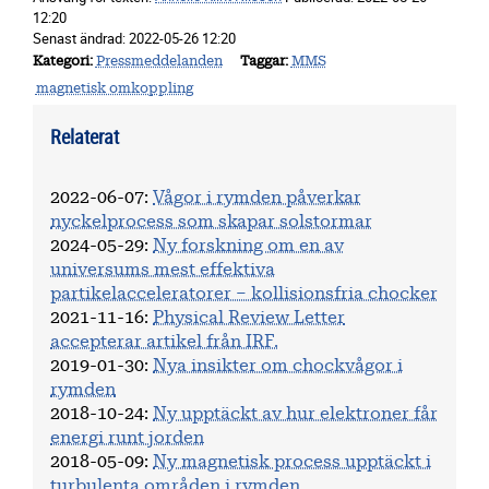
12:20
Senast ändrad:
2022-05-26 12:20
Kategori
Pressmeddelanden
Taggar
MMS
magnetisk omkoppling
Relaterat
2022-06-07
:
Vågor i rymden påverkar
nyckelprocess som skapar solstormar
2024-05-29
:
Ny forskning om en av
universums mest effektiva
partikelacceleratorer – kollisionsfria chocker
2021-11-16
:
Physical Review Letter
accepterar artikel från IRF.
2019-01-30
:
Nya insikter om chockvågor i
rymden
2018-10-24
:
Ny upptäckt av hur elektroner får
energi runt jorden
2018-05-09
:
Ny magnetisk process upptäckt i
turbulenta områden i rymden