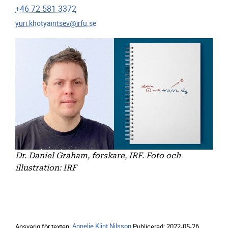
+46 72 581 3372
yuri.khotyaintsev@irfu.se
Dr. Daniel Graham, forskare, IRF. Foto och
illustration: IRF
Ansvarig för texten:
Annelie Klint Nilsson
Publicerad:
2022-05-26