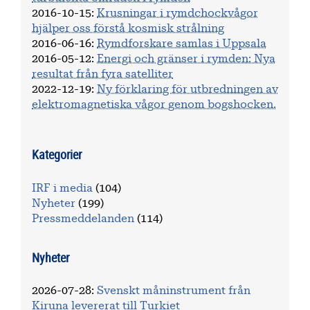
2016-10-15
:
Krusningar i rymdchockvågor
hjälper oss förstå kosmisk strålning
2016-06-16
:
Rymdforskare samlas i Uppsala
2016-05-12
:
Energi och gränser i rymden: Nya
resultat från fyra satelliter
2022-12-19
:
Ny förklaring för utbredningen av
elektromagnetiska vågor genom bogshocken.
Kategorier
IRF i media
(104)
Nyheter
(199)
Pressmeddelanden
(114)
Nyheter
2026-07-28
:
Svenskt måninstrument från
Kiruna levererat till Turkiet