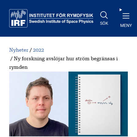
Till huvudinnehåll
SÖK
MENY
Nyheter
2022
Ny forskning avslöjar hur ström begränsas i
rymden