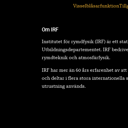
Visselblåsarfunktion
Til
Om IRF
Institutet för rymdfysik (IRF) är ett sta
Utbildningsdepartementet. IRF bedrive
rymdteknik och atmosfärfysik.
IRF har mer än 60 års erfarenhet av a
och deltar i flera stora internationell
utrustning används.