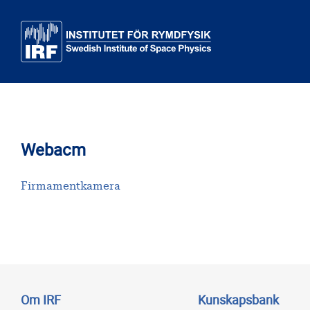
Till huvudinnehåll
Webacm
Firmamentkamera
Om IRF
Kunskapsbank