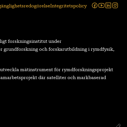
Facebook
Youtube
Linked
Ins
lgänglighetsredogörelse
Integritetspolicy
tligt forskningsinstitut under
r grundforskning och forskarutbildning i rymdfysik,
tt utveckla mätinstrument för rymdforskningsprojekt
a samarbetsprojekt där satelliter och markbaserad
Re