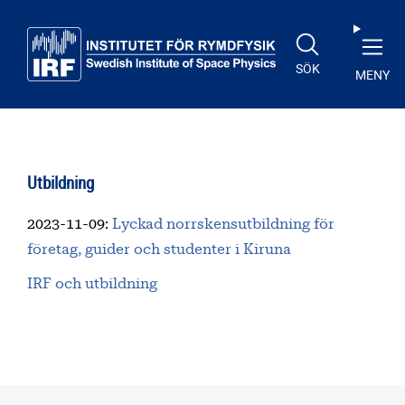
Till huvudinnehåll
SÖK
MENY
Utbildning
2023-11-09
:
Lyckad norrskensutbildning för
företag, guider och studenter i Kiruna
IRF och utbildning