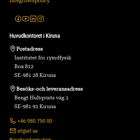
Integritetspolicy
Facebook
Youtube
Linkedin
Instagram
Huvudkontoret i Kiruna
Postadress
Institutet för rymdfysik
Box 812
SE-981 28 Kiruna
Besöks-
och leveransadress
Bengt Hultqvists väg 1
SE-981 92 Kiruna
+46 980 790 00
irf@irf.se
Besöksinformation