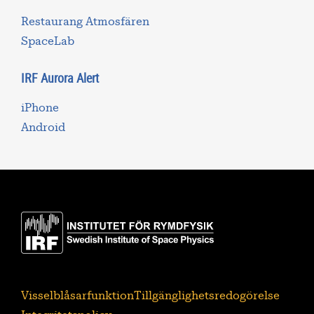
Restaurang Atmosfären
SpaceLab
IRF Aurora Alert
iPhone
Android
Visselblåsarfunktion
Tillgänglighetsredogörelse