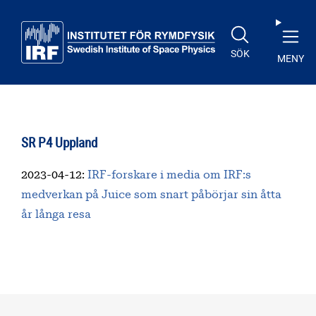
Till huvudinnehåll
SÖK
MENY
SR P4 Uppland
2023-04-12
:
IRF-forskare i media om IRF:s
medverkan på Juice som snart påbörjar sin åtta
år långa resa