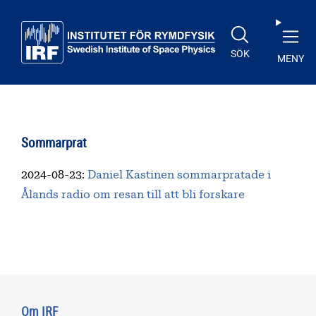
Till huvudinnehåll
SÖK
MENY
Sommarprat
2024-08-23
:
Daniel Kastinen sommarpratade i
Ålands radio om resan till att bli forskare
Om IRF