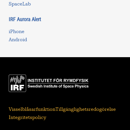
SpaceLab
IRF Aurora Alert
iPhone
Android
Visselblåsarfunktion
Tillgänglighetsredogörelse
Integritetspolicy