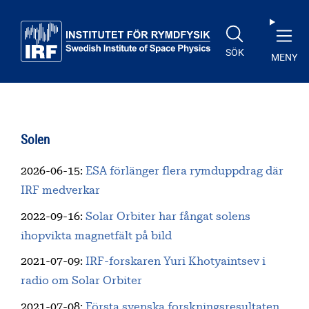
Till huvudinnehåll
SÖK
MENY
Solen
2026-06-15
:
ESA förlänger flera rymduppdrag där
IRF medverkar
2022-09-16
:
Solar Orbiter har fångat solens
ihopvikta magnetfält på bild
2021-07-09
:
IRF-forskaren Yuri Khotyaintsev i
radio om Solar Orbiter
2021-07-08
:
Första svenska forskningsresultaten