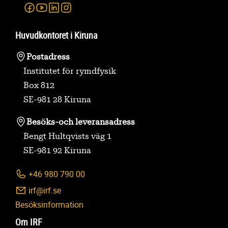
Facebook
Youtube
Linkedin
Instagram
Huvudkontoret i Kiruna
Postadress
Institutet för rymdfysik
Box 812
SE-981 28 Kiruna
Besöks-
och leveransadress
Bengt Hultqvists väg 1
SE-981 92 Kiruna
+46 980 790 00
irf@irf.se
Besöksinformation
Om IRF