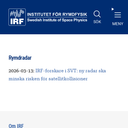
Till huvudinnehåll
SÖK
MENY
Rymdradar
2026-03-13
:
IRF-forskare i SVT: ny radar ska
minska risken för satellitkollisioner
Om IRF