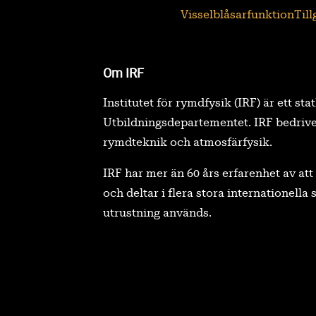
Visselblåsarfunktion
Til
Om IRF
Institutet för rymdfysik (IRF) är ett sta
Utbildningsdepartementet. IRF bedrive
rymdteknik och atmosfärfysik.
IRF har mer än 60 års erfarenhet av a
och deltar i flera stora internationell
utrustning används.