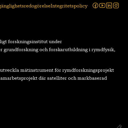
Facebook
Youtube
Linked
Ins
lgänglighetsredogörelse
Integritetspolicy
tligt forskningsinstitut under
r grundforskning och forskarutbildning i rymdfysik,
tt utveckla mätinstrument för rymdforskningsprojekt
a samarbetsprojekt där satelliter och markbaserad
Re