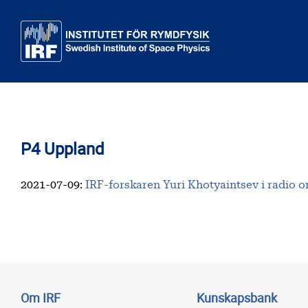
Till huvudinnehåll
P4 Uppland
2021-07-09
:
IRF-forskaren Yuri Khotyaintsev i radio o
Om IRF
Kunskapsbank