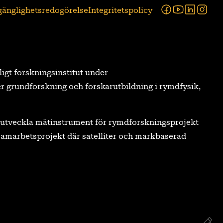
Facebook
Youtube
Linked
Ins
lgänglighetsredogörelse
Integritetspolicy
tligt forskningsinstitut under
r grundforskning och forskarutbildning i rymdfysik,
tt utveckla mätinstrument för rymdforskningsprojekt
a samarbetsprojekt där satelliter och markbaserad
Re