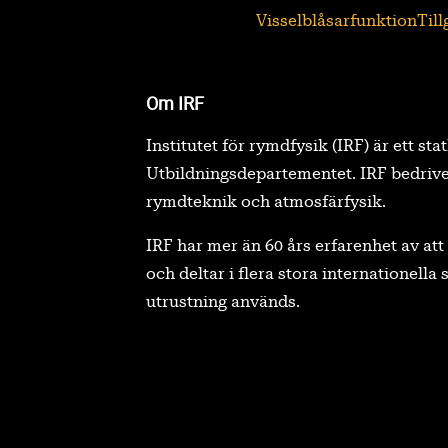
Visselblåsarfunktion
Til
Om IRF
Institutet för rymdfysik (IRF) är ett sta
Utbildningsdepartementet. IRF bedrive
rymdteknik och atmosfärfysik.
IRF har mer än 60 års erfarenhet av a
och deltar i flera stora internationell
utrustning används.