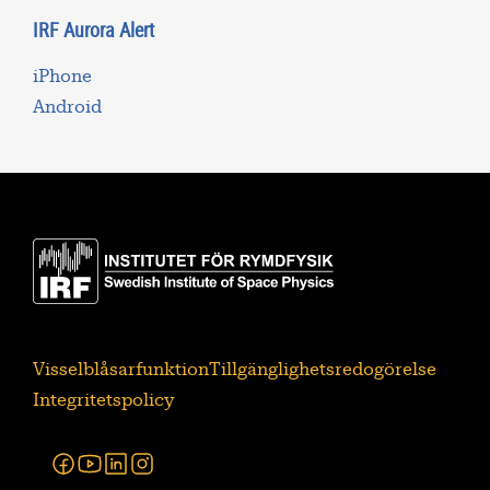
IRF Aurora Alert
iPhone
Android
Visselblåsarfunktion
Tillgänglighetsredogörelse
Integritetspolicy
Facebook
Youtube
Linkedin
Instagram