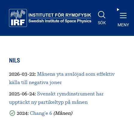
Till huvudinnehåll
SÖK
MENY
NILS
2026-03-22
:
Månens yta avslöjad som effektiv
källa till negativa joner
2025-06-24
:
Svenskt rymdinstrument har
upptäckt ny partikeltyp på månen
2024:
Chang'e 6
(Månen)