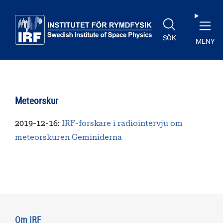
Till huvudinnehåll
SÖK
MENY
Meteorskur
2019-12-16
:
IRF-forskare i radiointervju om
meteorskuren Geminiderna
Om IRF