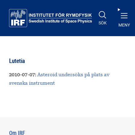
Till huvudinnehåll
SÖK
MENY
Lutetia
2010-07-07
:
Asteroid undersöks på plats av
svenska instrument
Om IRF