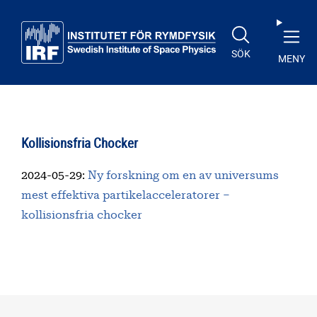
Till huvudinnehåll
SÖK
MENY
Kollisionsfria Chocker
2024-05-29
:
Ny forskning om en av universums
mest effektiva partikelacceleratorer –
kollisionsfria chocker