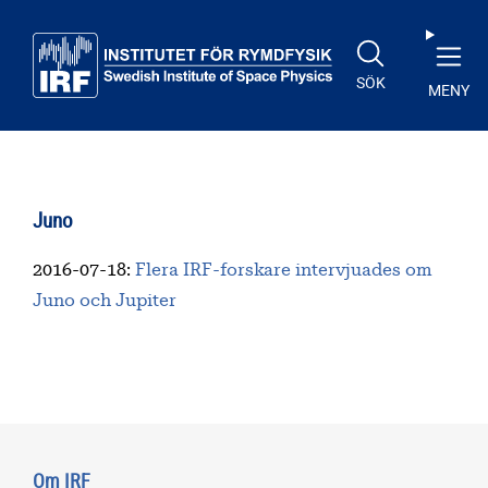
Till huvudinnehåll
SÖK
MENY
Juno
2016-07-18
:
Flera IRF-forskare intervjuades om
Juno och Jupiter
Om IRF