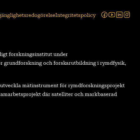
Facebook
Youtube
Linked
Ins
lgänglighetsredogörelse
Integritetspolicy
tligt forskningsinstitut under
r grundforskning och forskarutbildning i rymdfysik,
tt utveckla mätinstrument för rymdforskningsprojekt
a samarbetsprojekt där satelliter och markbaserad