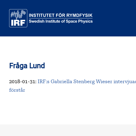
Till huvudinnehåll
Fråga Lund
2018-01-31
:
IRF:s Gabriella Stenberg Wieser intervjuad
förstår