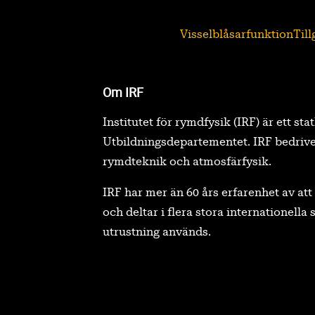
Visselblåsarfunktion
Til
Om IRF
Institutet för rymdfysik (IRF) är ett sta
Utbildningsdepartementet. IRF bedrive
rymdteknik och atmosfärfysik.
IRF har mer än 60 års erfarenhet av a
och deltar i flera stora internationell
utrustning används.