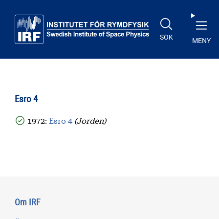
Till huvudinnehåll
SÖK
MENY
Esro 4
1972:
Esro 4
(Jorden)
Om IRF