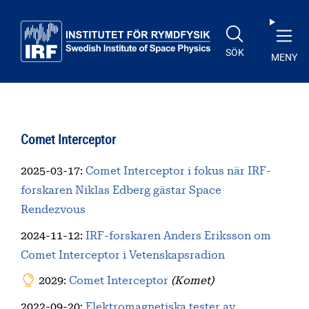
Till huvudinnehåll
SÖK
MENY
Comet Interceptor
2025-03-17
:
Comet Interceptor i fokus när IRF-
forskaren Niklas Edberg gästar Space
Rendezvous
2024-11-12
:
IRF-forskaren Anders Eriksson om
Comet Interceptor i Vetenskapsradion
2029:
Comet Interceptor
(Komet)
2022-09-20
:
Elektromagnetiska tester av