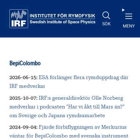
Till huvudinnehåll
SÖK
MENY
BepiColombo
2026-06-15
:
ESA förlänger flera rymduppdrag där
IRF medverkar
2025-10-07
:
IRF:s generaldirektör Olle Norberg
medverkar i podcasten "Har vi åkt till Mars än?"
om Sverige och Japans rymdsamarbete
2024-09-04
:
Fjärde förbiflygningen av Merkurius
väntar för BepiColombo med svenska instrument