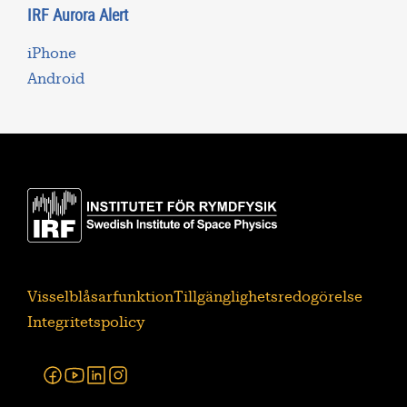
IRF Aurora Alert
iPhone
Android
Visselblåsarfunktion
Tillgänglighetsredogörelse
Integritetspolicy
Facebook
Youtube
Linkedin
Instagram