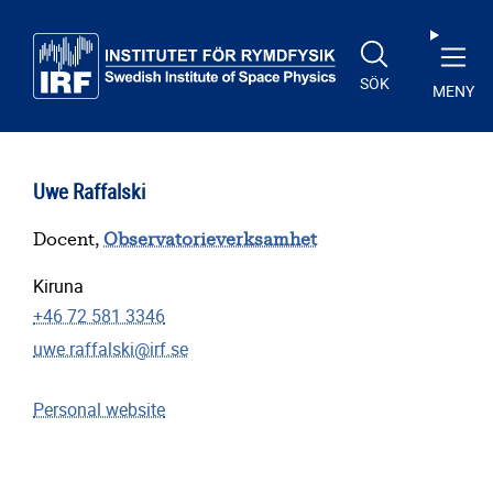
Till huvudinnehåll
SÖK
MENY
Uwe Raffalski
Docent,
Observatorieverksamhet
Kiruna
+46 72 581 3346
uwe.raffalski@irf.se
Personal website