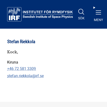
Till huvudinnehåll
SÖK
MENY
Stefan Riekkola
Kock,
Kiruna
+46 72 581 3309
stefan.riekkola@irf.se