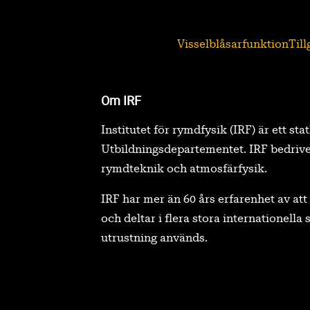
Visselblåsarfunktion
Til
Om IRF
Institutet för rymdfysik (IRF) är ett sta
Utbildningsdepartementet. IRF bedrive
rymdteknik och atmosfärfysik.
IRF har mer än 60 års erfarenhet av a
och deltar i flera stora internationell
utrustning används.