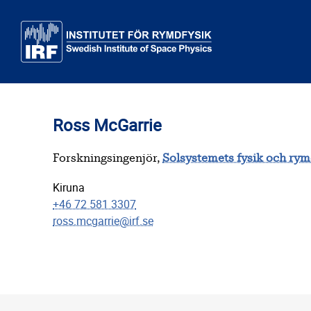
Till huvudinnehåll
Ross McGarrie
Forskningsingenjör,
Solsystemets fysik och ry
Kiruna
+46 72 581 3307
ross.mcgarrie@irf.se