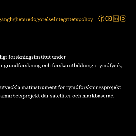
Facebook
Youtube
Linked
Ins
lgänglighetsredogörelse
Integritetspolicy
tligt forskningsinstitut under
r grundforskning och forskarutbildning i rymdfysik,
tt utveckla mätinstrument för rymdforskningsprojekt
a samarbetsprojekt där satelliter och markbaserad