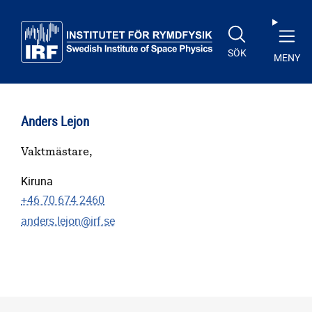
Till huvudinnehåll
SÖK
MENY
Anders Lejon
Vaktmästare,
Kiruna
+46 70 674 2460
anders.lejon@irf.se