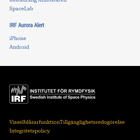
SpaceLab
IRF Aurora Alert
iPhone
Android
Visselblåsarfunktion
Tillgänglighetsredogörelse
Integritetspolicy