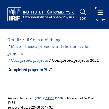
Till huvudinnehåll
SÖK
MENY
Om IRF
IRF och utbildning
Master theses projects and shorter student
projects
Completed projects
Completed projects 2021
Completed projects 2021
Ansvarig för texten:
Annelie Klint Nilsson
Publicerad:
2022-11-28
19:54
Senast ändrad:
2026-08-06 17:32