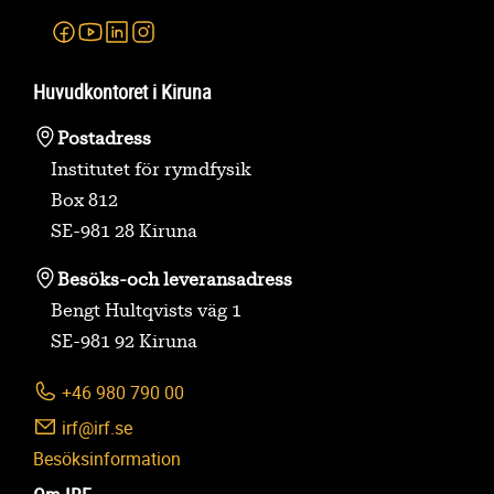
Facebook
Youtube
Linkedin
Instagram
Huvudkontoret i Kiruna
Postadress
Institutet för rymdfysik
Box 812
SE-981 28 Kiruna
Besöks-
och leveransadress
Bengt Hultqvists väg 1
SE-981 92 Kiruna
+46 980 790 00
irf@irf.se
Besöksinformation