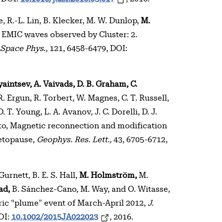
ce, R.-L. Lin, B. Klecker, M. W. Dunlop,
M.
f EMIC waves observed by Cluster: 2.
 Space Phys.,
121, 6458-6479, DOI:
yaintsev, A. Vaivads, D. B. Graham, C.
R. Ergun, R. Torbert, W. Magnes, C. T. Russell,
. T. Young, L. A. Avanov, J. C. Dorelli, D. J.
ito, Magnetic reconnection and modification
netopause,
Geophys. Res. Lett.,
43, 6705-6712,
Gurnett, B. E. S. Hall,
M. Holmström,
M.
ad,
B. Sánchez-Cano, M. Way, and O. Witasse,
ic “plume” event of March-April 2012,
J.
OI:
10.1002/2015JA022023
, 2016.