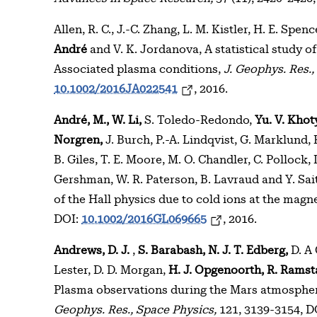
Allen, R. C., J.-C. Zhang, L. M. Kistler, H. E. Spen
André
and V. K. Jordanova, A statistical study o
Associated plasma conditions,
J. Geophys. Res.,
10.1002/2016JA022541
, 2016.
André, M., W. Li,
S. Toledo-Redondo,
Yu. V. Khot
Norgren,
J. Burch, P.-A. Lindqvist, G. Marklund, 
B. Giles, T. E. Moore, M. O. Chandler, C. Pollock, D
Gershman, W. R. Paterson, B. Lavraud and Y. Sa
of the Hall physics due to cold ions at the mag
DOI:
10.1002/2016GL069665
, 2016.
Andrews, D. J.
,
S. Barabash,
N. J. T. Edberg,
D. A 
Lester, D. D. Morgan,
H. J. Opgenoorth,
R. Ramst
Plasma observations during the Mars atmospher
Geophys. Res., Space Physics,
121, 3139-3154, D