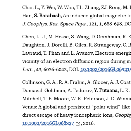
Chai, L., Y. Wei, W. Wan, TL. Zhang, ZJ. Rong, M. 
Han,
S. Barabash,
An induced global magnetic fi
J. Geophys. Res. Space Phys.,
121, 1, 688-698, D
Chen, L.-J., M. Hesse, S. Wang, D. Gershman, R. E
Daughton, J. Dorelli, B. Giles, R. Strangeway, C. 
Lavraud, T. Phan and L. Avanov, Electron energ
vicinity of an electron diffusion region durin
Lett.
, 43, 6036-6043, DOI:
10.1002/2016GL06921
Collinson, G. A., R. A. Frahm, A. Glocer, A. J. Co
Domagal-Goldman, A. Fedorov,
Y. Futaana,
L. K.
Mitchell, T. E. Moore, W. K. Peterson, J. D. Winn
Venus: A global and persistent “polar wind”-like 
direct escape of heavy ionospheric ions,
Geophys
10.1002/2016GL068327
, 2016.