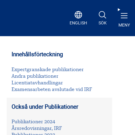
ENGLISH
SÖK
MENY
Innehållsförteckning
Expertgranskade publikationer
Andra publikationer
Licentiatavhandlingar
Examensarbeten avslutade vid IRF
Också under Publikationer
Publikationer 2024
Årsredovisningar, IRF