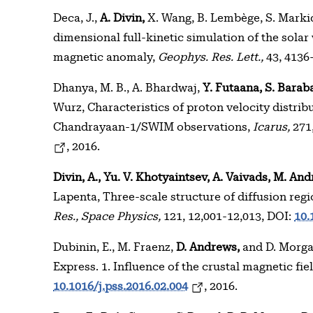
Deca, J.,
A. Divin,
X. Wang, B. Lembège, S. Markid
dimensional full-kinetic simulation of the solar 
magnetic anomaly,
Geophys. Res. Lett.,
43, 4136
Dhanya, M. B., A. Bhardwaj,
Y. Futaana, S. Barab
Wurz, Characteristics of proton velocity distri
Chandrayaan-1/SWIM observations,
Icarus,
271,
, 2016.
Divin, A., Yu. V. Khotyaintsev, A. Vaivads, M. And
Lapenta, Three-scale structure of diffusion regi
Res., Space Physics,
121, 12,001-12,013, DOI:
10.
Dubinin, E., M. Fraenz,
D. Andrews,
and D. Morga
Express. 1. Influence of the crustal magnetic fie
10.1016/j.pss.2016.02.004
, 2016.