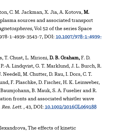
lton, C. M. Jackman, X. Jia, A. Kotova,
M.
n plasma sources and associated transport
agnetospheres,
Vol 52 of the series Space
N 978-1-4939-3543-7, DOI:
10.1007/978-1-4939-
s, T. Chust, L. Mirioni,
D. B. Graham,
F. D.
P.-A. Lindqvist, G. T. Marklund, J. L. Burch, R.
. Needell, M. Chutter, D. Rau, I. Dors, C. T.
nd, F. Plaschke, D. Fischer, H. K. Leinweber,
W. Baumjohann, B. Mauk, S. A. Fuselier and R.
ation fronts and associated whistler wave
Res. Lett.
, 43, DOI:
10.1002/2016GL069188
lexandrova, The effects of kinetic