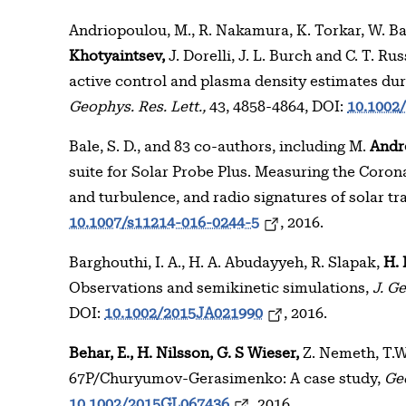
Andriopoulou, M., R. Nakamura, K. Torkar, W. Ba
Khotyaintsev,
J. Dorelli, J. L. Burch and C. T. Ru
active control and plasma density estimates d
Geophys. Res. Lett.,
43, 4858-4864, DOI:
10.1002
Bale, S. D., and 83 co-authors, including M.
Andr
suite for Solar Probe Plus. Measuring the Coro
and turbulence, and radio signatures of solar tr
10.1007/s11214-016-0244-5
, 2016.
Barghouthi, I. A., H. A. Abudayyeh, R. Slapak,
H. 
Observations and semikinetic simulations,
J. G
DOI:
10.1002/2015JA021990
, 2016.
Behar, E., H. Nilsson, G. S Wieser,
Z. Nemeth, T.W.
67P/Churyumov-Gerasimenko: A case study,
Geo
10.1002/2015GL067436
, 2016.