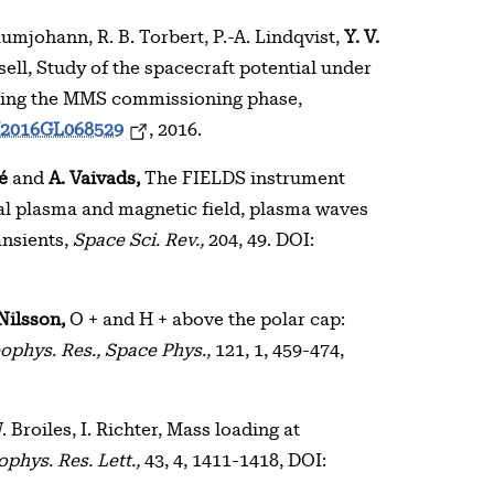
umjohann, R. B. Torbert, P.-A. Lindqvist,
Y. V.
ssell, Study of the spacecraft potential under
uring the MMS commissioning phase,
/2016GL068529
, 2016.
é
and
A. Vaivads,
The FIELDS instrument
nal plasma and magnetic field, plasma waves
ansients,
Space Sci. Rev.,
204, 49. DOI:
Nilsson,
O + and H + above the polar cap:
eophys. Res., Space Phys.,
121, 1, 459-474,
 Broiles, I. Richter, Mass loading at
phys. Res. Lett.,
43, 4, 1411-1418, DOI: