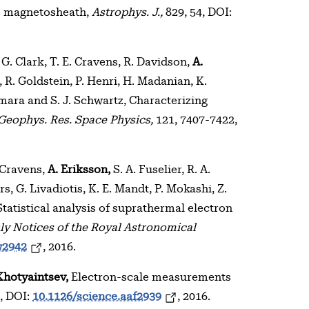
h’s magnetosheath,
Astrophys. J.,
829, 54, DOI:
, G. Clark, T. E. Cravens, R. Davidson,
A.
, R. Goldstein, P. Henri, H. Madanian, K.
mara and S. J. Schwartz, Characterizing
 Geophys. Res. Space Physics,
121, 7407-7422,
. Cravens,
A. Eriksson,
S. A. Fuselier, R. A.
s, G. Livadiotis, K. E. Mandt, P. Mokashi, Z.
tatistical analysis of suprathermal electron
y Notices of the Royal Astronomical
w2942
, 2016.
 Khotyaintsev,
Electron-scale measurements
, DOI:
10.1126/science.aaf2939
, 2016.