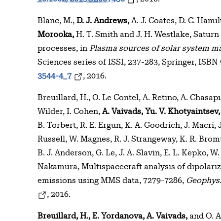
Blanc, M.,
D. J. Andrews,
A. J. Coates, D. C. Hami
Morooka,
H. T. Smith and J. H. Westlake, Satur
processes, in
Plasma sources of solar system m
Sciences series of ISSI, 237-283, Springer, ISB
3544-4_7
, 2016.
Breuillard, H., O. Le Contel, A. Retino, A. Chasapi
Wilder, I. Cohen,
A. Vaivads, Yu. V. Khotyaintsev,
B. Torbert, R. E. Ergun, K. A. Goodrich, J. Macri, J
Russell, W. Magnes, R. J. Strangeway, K. R. Bromu
B. J. Anderson, G. Le, J. A. Slavin, E. L. Kepko, 
Nakamura, Multispacecraft analysis of dipolariz
emissions using MMS data, 7279-7286,
Geophys. 
, 2016.
Breuillard, H., E. Yordanova, A. Vaivads,
and O. A