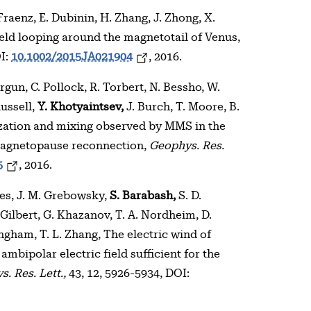
Fraenz, E. Dubinin, H. Zhang, J. Zhong, X.
eld looping around the magnetotail of Venus,
OI:
10.1002/2015JA021904
, 2016.
rgun, C. Pollock, R. Torbert, N. Bessho, W.
Russell,
Y. Khotyaintsev,
J. Burch, T. Moore, B.
ization and mixing observed by MMS in the
g magnetopause reconnection,
Geophys. Res.
5
, 2016.
ates, J. M. Grebowsky,
S. Barabash,
S. D.
 Gilbert, G. Khazanov, T. A. Nordheim, D.
ingham, T. L. Zhang, The electric wind of
ambipolar electric field sufficient for the
. Res. Lett.,
43, 12, 5926-5934, DOI: