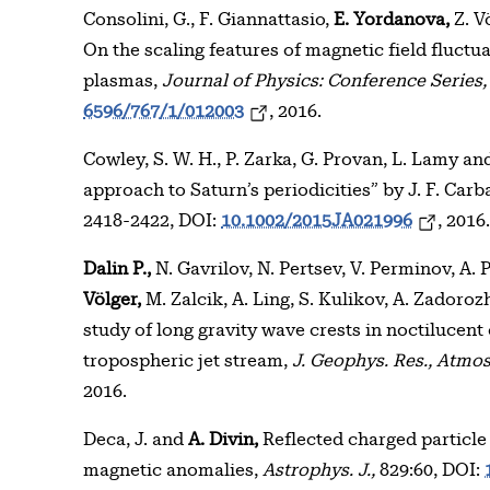
Consolini, G., F. Giannattasio,
E. Yordanova,
Z. V
On the scaling features of magnetic field fluct
plasmas,
Journal of Physics: Conference Series,
6596/767/1/012003
, 2016.
Cowley, S. W. H., P. Zarka, G. Provan, L. Lamy a
approach to Saturn’s periodicities” by J. F. Carb
2418-2422, DOI:
10.1002/2015JA021996
, 2016
Dalin P.,
N. Gavrilov, N. Pertsev, V. Perminov, A. 
Völger,
M. Zalcik, A. Ling, S. Kulikov, A. Zadoroz
study of long gravity wave crests in noctilucent 
tropospheric jet stream,
J. Geophys. Res., Atmo
2016.
Deca, J. and
A. Divin,
Reflected charged particle
magnetic anomalies,
Astrophys. J.,
829:60, DOI: