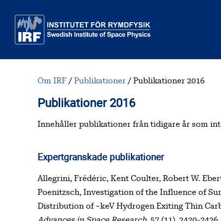
Till huvudinnehåll
Om IRF
Publikationer
Publikationer 2016
Publikationer 2016
Innehållsförteckning
Innehåller publikationer från tidigare år som int
Expertgranskade publikationer
Allegrini, Frédéric, Kent Coulter, Robert W. Eber
Poenitzsch, Investigation of the Influence of S
Distribution of ~keV Hydrogen Exiting Thin Car
Advances in Space Research,
57 (11), 2420-2426