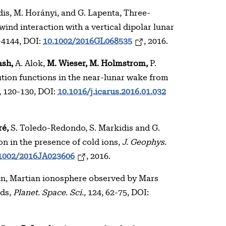
is, M. Horányi, and G. Lapenta, Three-
wind interaction with a vertical dipolar lunar
-4144, DOI:
10.1002/2016GL068535
, 2016.
ash,
A. Alok,
M. Wieser, M. Holmstrom,
P.
bution functions in the near-lunar wake from
 120-130, DOI:
10.1016/j.icarus.2016.01.032
ré,
S. Toledo-Redondo, S. Markidis and G.
on in the presence of cold ions,
J. Geophys.
1002/2016JA023606
, 2016.
n, Martian ionosphere observed by Mars
lds,
Planet. Space. Sci.,
124, 62-75, DOI: