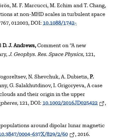
örös, M. F. Marcucci, M. Echim and T. Chang,
uations at non-MHD scales in turbulent space
767, 012003, DOI:
10.1088/1742-
nd
D. J. Andrews,
Comment on “A new
ary,
J. Geophys. Res. Space Physics,
121,
.
Pogoreltsev, N. Shevchuk, A. Dubietis,
P.
hny, G. Salakhutdinov, I. Grigoryeva, A case
clouds and their origin in the upper
spheres,
121, DOI:
10.1002/2016JD025422
,
 populations around dipolar lunar magnetic
10.3847/0004-637X/829/2/60
, 2016.