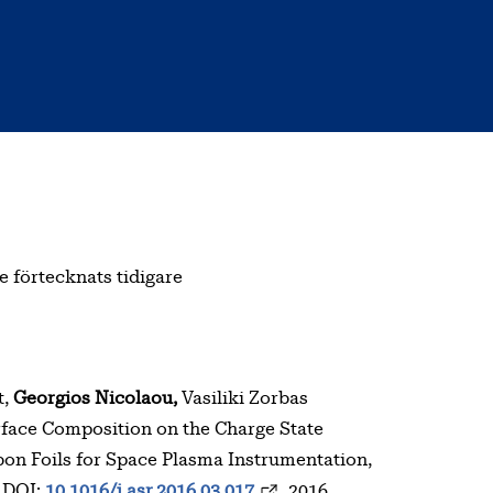
e förtecknats tidigare
t,
Georgios Nicolaou,
Vasiliki Zorbas
urface Composition on the Charge State
bon Foils for Space Plasma Instrumentation,
, DOI:
10.1016/j.asr.2016.03.017
, 2016.