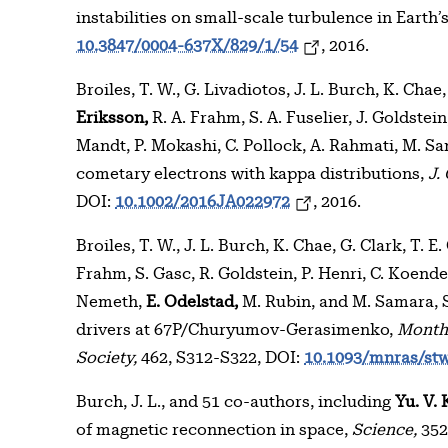
instabilities on small-scale turbulence in Eart
10.3847/0004-637X/829/1/54
, 2016.
Broiles, T. W., G. Livadiotos, J. L. Burch, K. Chae
Eriksson,
R. A. Frahm, S. A. Fuselier, J. Goldstein
Mandt, P. Mokashi, C. Pollock, A. Rahmati, M. Sa
cometary electrons with kappa distributions,
J.
DOI:
10.1002/2016JA022972
, 2016.
Broiles, T. W., J. L. Burch, K. Chae, G. Clark, T. E
Frahm, S. Gasc, R. Goldstein, P. Henri, C. Koender
Nemeth,
E. Odelstad,
M. Rubin, and M. Samara, S
drivers at 67P/Churyumov-Gerasimenko,
Monthl
Society,
462, S312-S322, DOI:
10.1093/mnras/st
Burch, J. L., and 51 co-authors, including
Yu. V.
of magnetic reconnection in space,
Science,
352