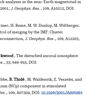
k analyses in the near-Earth magnetotail in
 2001,
J. Geophys. Res.
, 109, A10212, DOI:
etrinec, H. Reme, M. W. Dunlop, M. Wiltberger,
trol of merging by the IMF: Cluster
reconnection,
J. Geophys. Res
., 109, A12203,
irkwood
, The disturbed auroral ionosphere
es
., 33, 949-955, DOI:
tubbe,
B. Thidé
, M. Waldenvik, E. Veszelei, and
uum (NCp) component in stimulated
Res
., 109, A07304, DOI:
10.1029/2001JA005063