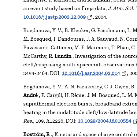
Lindqvist, T. Karlsson, and
R. Lundin
, Solar wi
an event study based on Freja data,
J. Atm. Sol. 
10.1016/j.jastp.2003.12.009
, 2004.
Bogdanova, Y. V., B. Klecker, G. Paschmann, L. M.
M. Bosqued, I. Dandouras, J. A. Sauvaud, N. Corn
Bavassano-Cattaneo, M. F. Marcucci, T. Phan, C. 
McCarthy,
R. Lundin
, Investigation of the sour
cleft/cusp using multi-spacecraft observations 
2459-2464, DOI:
10.1016/j.asr.2004.02.014
, 20
Bogdanova, Y. V., A. N. Fazakerley, C. J. Owen, B
André
, P. Cargill, H. Rème, J. M. Bosqued, L. M.
suprathermal electron bursts, broadband extrem
heating in the midaltitude cleft/low-latitude b
Res.,
109, A12226, DOI:
10.1029/2004JA010554
Boström, R
., Kinetic and space charge control 