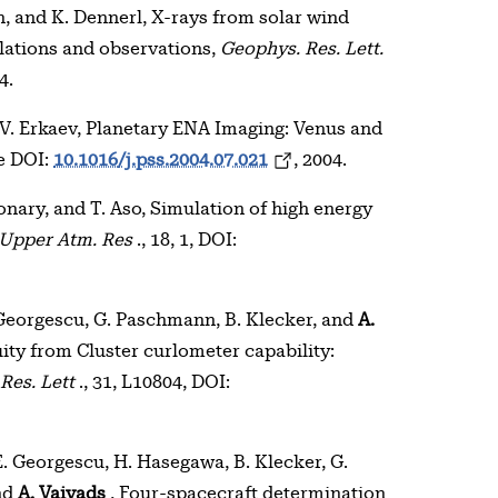
en, and K. Dennerl, X-rays from solar wind
lations and observations,
Geophys. Res. Lett.
4.
. V. Erkaev, Planetary ENA Imaging: Venus and
ne DOI:
10.1016/j.pss.2004.07.021
, 2004.
onary, and T. Aso, Simulation of high energy
 Upper Atm. Res
., 18, 1, DOI:
. Georgescu, G. Paschmann, B. Klecker, and
A.
ity from Cluster curlometer capability:
Res. Lett
., 31, L10804, DOI:
E. Georgescu, H. Hasegawa, B. Klecker, G.
nd
A. Vaivads
, Four-spacecraft determination