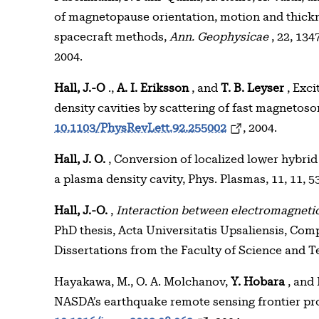
of magnetopause orientation, motion and thickn
spacecraft methods,
Ann. Geophysicae
, 22, 134
2004.
Hall, J.-O
.,
A. I. Eriksson
, and
T. B. Leyser
, Exci
density cavities by scattering of fast magnetos
10.1103/PhysRevLett.92.255002
, 2004.
Hall, J. O.
, Conversion of localized lower hybrid
a plasma density cavity, Phys. Plasmas, 11, 11, 
Hall, J.-O.
,
Interaction between electromagnetic
PhD thesis, Acta Universitatis Upsaliensis, C
Dissertations from the Faculty of Science and T
Hayakawa, M., O. A. Molchanov,
Y. Hobara
, and
NASDA’s earthquake remote sensing frontier pr