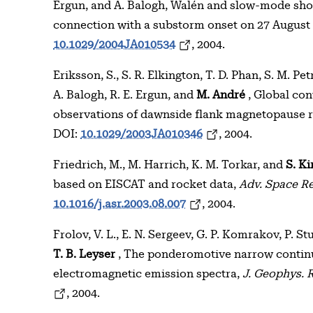
Ergun, and A. Balogh, Walén and slow-mode shoc
connection with a substorm onset on 27 August
10.1029/2004JA010534
, 2004.
Eriksson, S., S. R. Elkington, T. D. Phan, S. M. P
A. Balogh, R. E. Ergun, and
M. André
, Global con
observations of dawnside flank magnetopause 
DOI:
10.1029/2003JA010346
, 2004.
Friedrich, M., M. Harrich, K. M. Torkar, and
S. K
based on EISCAT and rocket data,
Adv. Space R
10.1016/j.asr.2003.08.007
, 2004.
Frolov, V. L., E. N. Sergeev, G. P. Komrakov, P. S
T. B. Leyser
, The ponderomotive narrow contin
electromagnetic emission spectra,
J. Geophys. 
, 2004.