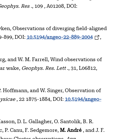
Geophys. Res
., 109
,
A01208, DOI:
Eyken, Observations of diverging field-aligned
89-899, DOI:
10.5194/angeo-22-889-2004
,
nberg, and W. M. Farrell, Wind observations of
nar wake,
Geophys. Res. Lett
., 31, L06812,
P. Hoffmann, and W. Singer, Observation of
ysicae
, 22 1875-1884, DOI:
10.5194/angeo-
asson, D. L. Gallagher, O. Santolik, B. R.
ec, P. Canu, F. Sedgemore,
M. André
, and J. F.