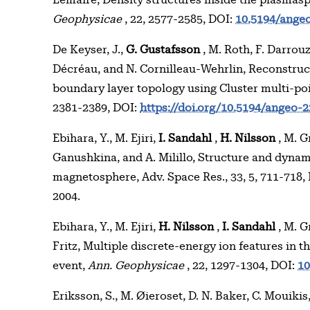
Lemaire, Density structures inside the plasmasp
Geophysicae
, 22, 2577-2585, DOI:
10.5194/ange
De Keyser, J.,
G. Gustafsson
, M. Roth, F. Darrouz
Décréau, and N. Cornilleau-Wehrlin, Reconstruc
boundary layer topology using Cluster multi-p
2381-2389, DOI:
https://doi.org/10.5194/angeo-
Ebihara, Y., M. Ejiri,
I. Sandahl
,
H. Nilsson
, M. Gr
Ganushkina, and A. Milillo, Structure and dynami
magnetosphere, Adv. Space Res., 33, 5, 711-718,
2004.
Ebihara, Y., M. Ejiri,
H. Nilsson
,
I. Sandahl
, M. G
Fritz, Multiple discrete-energy ion features in 
event,
Ann. Geophysicae
, 22, 1297-1304, DOI:
10
Eriksson, S., M. Øieroset, D. N. Baker, C. Mouikis