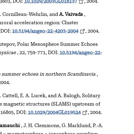
3803, DOI:
10.1029/2003GL018137
, 2004.
. Cornilleau-Wehrlin, and
A. Vaivads
,
roral acceleration region: Cluster
, DOI:
10.5194/angeo-22-4203-2004
, 2004.
. Kutepov, Polar Mesosphere Summer Echoes
hysicae
, 22, 759-771, DOI:
10.5194/angeo-22-
e summer echoes in northern Scandinavia
,
2004.
 A. Cattell, E. A. Lucek, and A. Balogh, Solitary
de magnetic structures (SLAMS) upstream of
 L16805, DOI:
10.1029/2004GL019524
, 2004.
Yamauchi
, J. H. Clemmons, G. Marklund, P.-A.