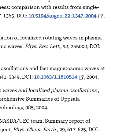
ess: comparison with results from single-
7-1365, DOI:
10.5194/angeo-22-1347-2004
,
tation of localized rotating waves in plasma
onic waves,
Phys. Rev. Lett.,
92, 255002, DOI:
 oscillations and fast magnetosonic waves at
5341-5349, DOI:
10.1063/1.1810514
, 2004.
 waves and localized plasma oscillations
,
omprehensive Summaries of Uppsala
echnology, 985, 2004.
 NASDA/UEC team, Summary report of
oject,
Phys. Chem. Earth
, 29, 617-625, DOI: