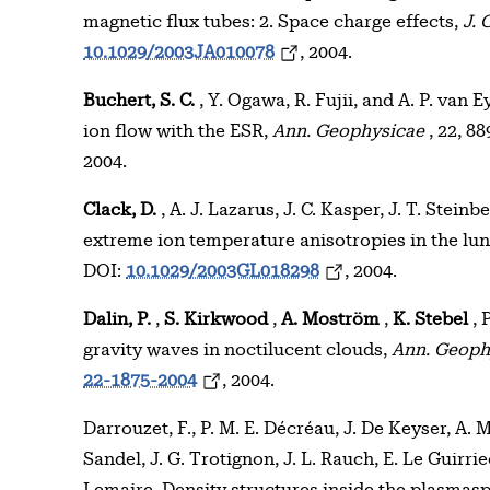
magnetic flux tubes: 2. Space charge effects,
J. 
10.1029/2003JA010078
, 2004.
Buchert, S. C.
, Y. Ogawa, R. Fujii, and A. P. van 
ion flow with the ESR,
Ann. Geophysicae
, 22, 8
2004.
Clack, D.
, A. J. Lazarus, J. C. Kasper, J. T. Stei
extreme ion temperature anisotropies in the lu
DOI:
10.1029/2003GL018298
, 2004.
Dalin, P.
,
S. Kirkwood
,
A. Moström
,
K. Stebel
, 
gravity waves in noctilucent clouds,
Ann. Geoph
22-1875-2004
, 2004.
Darrouzet, F., P. M. E. Décréau, J. De Keyser, A. M
Sandel, J. G. Trotignon, J. L. Rauch, E. Le Guirri