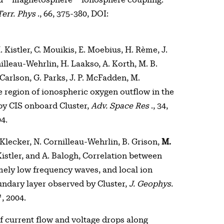
nd – magnetosphere – ionosphere coupling:
Terr. Phys
., 66, 375-380, DOI:
 Kistler, C. Mouikis, E. Moebius, H. Rème, J.
illeau-Wehrlin, H. Laakso, A. Korth, M. B.
Carlson, G. Parks, J. P. McFadden, M.
ce region of ionospheric oxygen outflow in the
by CIS onboard Cluster,
Adv. Space Res
., 34,
04.
. Klecker, N. Cornilleau-Wehrlin, B. Grison,
M.
 Kistler, and A. Balogh, Correlation between
ely low frequency waves, and local ion
oundary layer observed by Cluster,
J. Geophys.
, 2004.
of current flow and voltage drops along