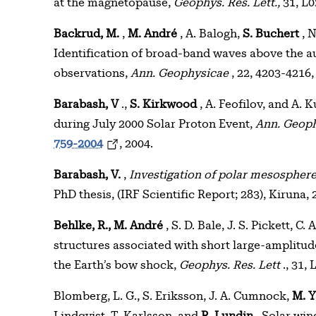
at the magnetopause,
Geophys. Res. Lett.,
31, L0
Backrud, M.
,
M. André
, A. Balogh,
S. Buchert
, N
Identification of broad-band waves above the au
observations,
Ann. Geophysicae
, 22, 4203-4216
Barabash, V
.,
S. Kirkwood
, A. Feofilov, and A
during July 2000 Solar Proton Event,
Ann. Geop
759-2004
, 2004.
Barabash, V.
,
Investigation of polar mesospher
PhD thesis, (IRF Scientific Report; 283), Kiruna, 
Behlke, R., M. André
, S. D. Bale, J. S. Pickett, C.
structures associated with short large-amplitu
the Earth’s bow shock,
Geophys. Res. Lett
., 31,
Blomberg, L. G., S. Eriksson, J. A. Cumnock,
M. 