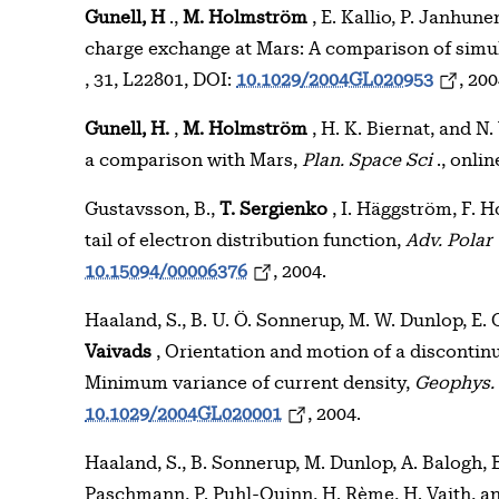
Gunell, H
.,
M. Holmström
, E. Kallio, P. Janhun
charge exchange at Mars: A comparison of simu
, 31, L22801, DOI:
10.1029/2004GL020953
, 200
Gunell, H.
,
M. Holmström
, H. K. Biernat, and N
a comparison with Mars,
Plan. Space Sci
., onli
Gustavsson, B.,
T. Sergienko
, I. Häggström, F. H
tail of electron distribution function,
Adv. Polar
10.15094/00006376
, 2004.
Haaland, S., B. U. Ö. Sonnerup, M. W. Dunlop, E
Vaivads
, Orientation and motion of a discontinu
Minimum variance of current density,
Geophys. 
10.1029/2004GL020001
, 2004.
Haaland, S., B. Sonnerup, M. Dunlop, A. Balogh, 
Paschmann, P. Puhl-Quinn, H. Rème, H. Vaith, a