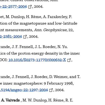
here: Cluster observations,
Ann.
o-22-2577-2004
, 2004.
et, M. Dunlop, H. Rème, A. Fazakerley, P.
tion of the magnetopause and low-latitude
oint measurements,
Ann. Geophysicae
, 22,
22-2381-2004
, 2004.
ande, J. F. Fennell, J. L. Roeder, N. Yu.
cs of the proton energy density in the inner
 DOI:
10.1016/S0273-1177(03)00632-X
,
rande, J. Fennell, J. Roeder, D. Weimer, and T.
the inner magnetosphere: 9 February 1998,
.5194/angeo-22-1297-2004
, 2004.
,
A. Vaivads
, M. W. Dunlop, H. Rème, R. E.