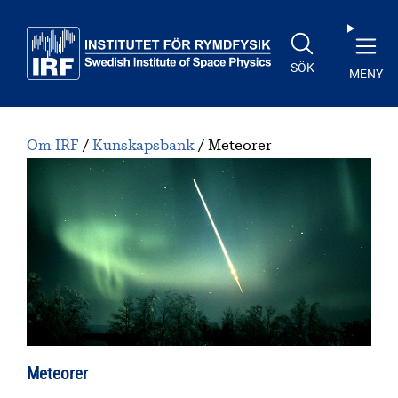
Till huvudinnehåll
SÖK
MENY
Om IRF
Kunskapsbank
Meteorer
Meteorer