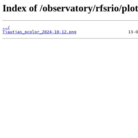
Index of /observatory/rfsrio/plo
../
Tjautjas_pcolor_2024-10-12.png