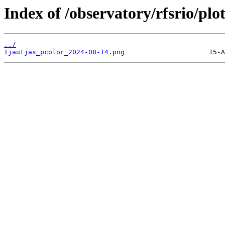
Index of /observatory/rfsrio/plo
../
Tjautjas_pcolor_2024-08-14.png