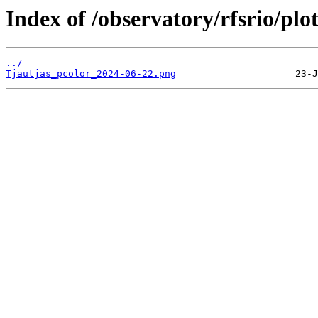
Index of /observatory/rfsrio/plo
../
Tjautjas_pcolor_2024-06-22.png