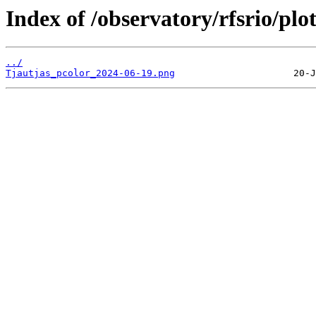
Index of /observatory/rfsrio/plo
../
Tjautjas_pcolor_2024-06-19.png