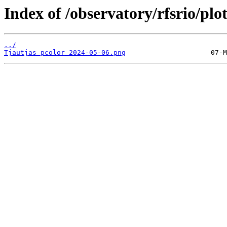
Index of /observatory/rfsrio/plo
../
Tjautjas_pcolor_2024-05-06.png