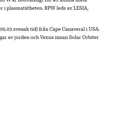
 RPW är nödvändigt för att kunna mäta
er i plasmatätheten. RPW leds av LESIA,
05.03 svensk tid) från Cape Canaveral i USA.
ngar av jorden och Venus innan Solar Orbiter