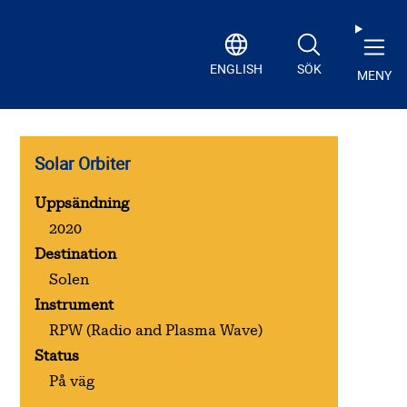
ENGLISH
SÖK
MENY
Solar Orbiter
Uppsändning
2020
Destination
Solen
Instrument
RPW
(Radio and Plasma Wave)
Status
På väg