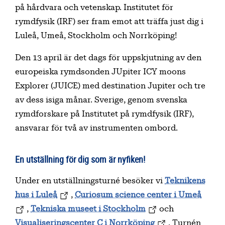
på hårdvara och vetenskap. Institutet för
rymdfysik (IRF) ser fram emot att träffa just dig i
Luleå, Umeå, Stockholm och Norrköping!
Den 13 april är det dags för uppskjutning av den
europeiska rymdsonden JUpiter ICY moons
Explorer (JUICE) med destination Jupiter och tre
av dess isiga månar. Sverige, genom svenska
rymdforskare på Institutet på rymdfysik (IRF),
ansvarar för två av instrumenten ombord.
En utställning för dig som är nyfiken!
Under en utställningsturné besöker vi
Teknikens
hus i Luleå
,
Curiosum science center i Umeå
,
Tekniska museet i Stockholm
och
Visualiseringscenter C i Norrköping
. Turnén