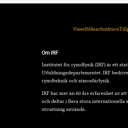
Visselblåsarfunktion
Til
Om IRF
Institutet för rymdfysik (IRF) är ett sta
Utbildningsdepartementet. IRF bedrive
rymdteknik och atmosfärfysik.
IRF har mer än 60 års erfarenhet av a
och deltar i flera stora internationell
utrustning används.