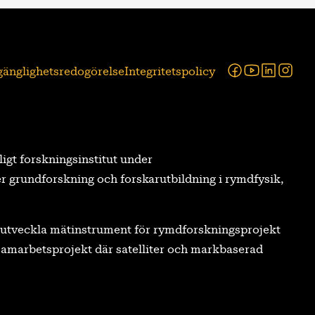
Facebook
Youtube
Linked
Ins
lgänglighetsredogörelse
Integritetspolicy
tligt forskningsinstitut under
r grundforskning och forskarutbildning i rymdfysik,
tt utveckla mätinstrument för rymdforskningsprojekt
a samarbetsprojekt där satelliter och markbaserad