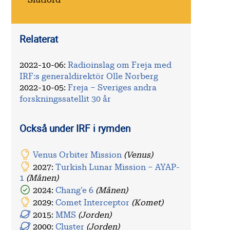
Slutförd
Relaterat
2022-10-06
:
Radioinslag om Freja med
IRF:s generaldirektör Olle Norberg
2022-10-05
:
Freja – Sveriges andra
forskningssatellit 30 år
Också under IRF i rymden
Venus Orbiter Mission
(Venus)
2027:
Turkish Lunar Mission – AYAP-
1
(Månen)
2024:
Chang'e 6
(Månen)
2029:
Comet Interceptor
(Komet)
2015:
MMS
(Jorden)
2000:
Cluster
(Jorden)