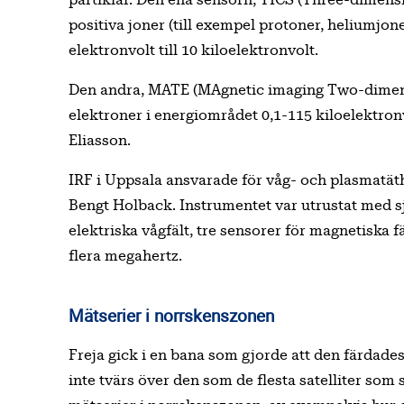
partiklar. Den ena sensorn, TICS (Three-dimens
positiva joner (till exempel protoner, heliumjon
elektronvolt till 10 kiloelektronvolt.
Den andra, MATE (MAgnetic imaging Two-dimens
elektroner i energiområdet 0,1-115 kiloelektron
Eliasson.
IRF i Uppsala ansvarade för våg- och plasmatät
Bengt Holback. Instrumentet var utrustat med 
elektriska vågfält, tre sensorer för magnetiska fä
flera megahertz.
Mätserier i norrskenszonen
Freja gick i en bana som gjorde att den färdade
inte tvärs över den som de flesta satelliter som