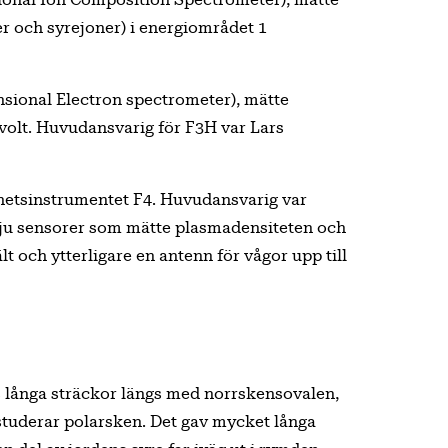
ional Ion Composition Spectrometer), mätte
er och syrejoner) i energiområdet 1
ional Electron spectrometer), mätte
volt. Huvudansvarig för F3H var Lars
hetsinstrumentet F4. Huvudansvarig var
sju sensorer som mätte plasmadensiteten och
lt och ytterligare en antenn för vågor upp till
s långa sträckor längs med norrskensovalen,
 studerar polarsken. Det gav mycket långa