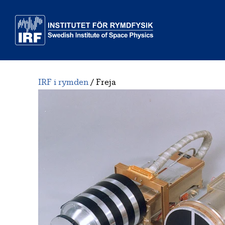
Till huvudinnehåll
IRF i rymden
Freja