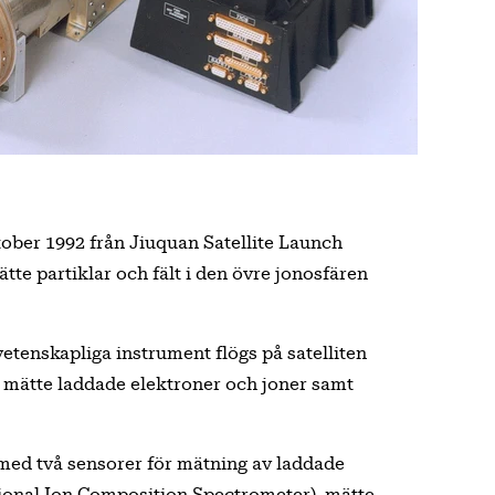
tober 1992 från Jiuquan Satellite Launch
tte partiklar och fält i den övre jonosfären
tenskapliga instrument flögs på satelliten
 mätte laddade elektroner och joner samt
 med två sensorer för mätning av laddade