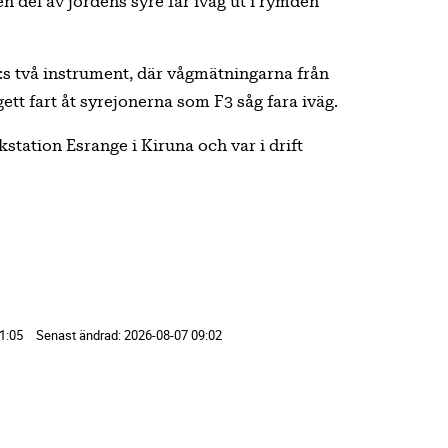
n del av jordens syre far iväg ut i rymden
:s två instrument, där vågmätningarna från
tt fart åt syrejonerna som F3 såg fara iväg.
station Esrange i Kiruna och var i drift
1:05
Senast ändrad:
2026-08-07 09:02