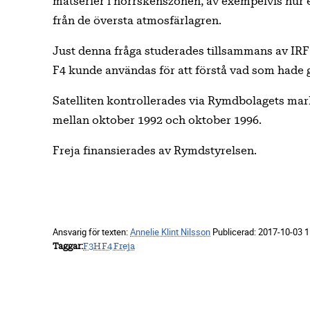
mätserier i norrskenszonen, av exempelvis hur e
från de översta atmosfärlagren.
Just denna fråga studerades tillsammans av IRF
F4 kunde användas för att förstå vad som hade ge
Satelliten kontrollerades via Rymdbolagets mark
mellan oktober 1992 och oktober 1996.
Freja finansierades av Rymdstyrelsen.
Ansvarig för texten:
Annelie Klint Nilsson
Publicerad:
2017-10-03 1
Taggar
F3H
F4
Freja