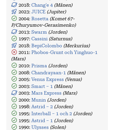
2018:
Chang’e 4
(Månen)
2023:
JUICE
(Jupiter)
2004:
Rosetta
(Komet 67-
P/Churyumov-Gerasimenko)
2013:
Swarm
(Jorden)
1997:
Cassini
(Saturnus)
2018:
BepiColombo
(Merkurius)
2011:
Phobos-Grunt och Yinghuo-1
(Mars)
2010:
Prisma
(Jorden)
2008:
Chandrayaan-1
(Månen)
2005:
Venus Express
(Venus)
2003:
Smart – 1
(Månen)
2003:
Mars Express
(Mars)
2000:
Munin
(Jorden)
1998:
Astrid – 2
(Jorden)
1995:
Interball – 1 och 2
(Jorden)
1995:
Astrid – 1
(Jorden)
1990:
Ulysses
(Solen)