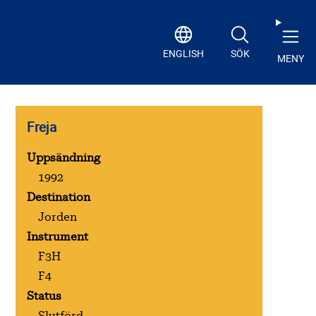
ENGLISH
SÖK
MENY
Freja
Uppsändning
1992
Destination
Jorden
Instrument
F3H
F4
Status