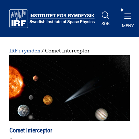
Till huvudinnehåll
SÖK
MENY
IRF i rymden
Comet Interceptor
Comet Interceptor