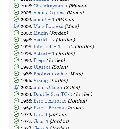
2008:
Chandrayaan-1
(Månen)
2005:
Venus Express
(Venus)
2003:
Smart – 1
(Månen)
2003:
Mars Express
(Mars)
2000:
Munin
(Jorden)
1998:
Astrid – 2
(Jorden)
1995:
Interball – 1 och 2
(Jorden)
1995:
Astrid – 1
(Jorden)
1992:
Freja
(Jorden)
1990:
Ulysses
(Solen)
1988:
Phobos 1 och 2
(Mars)
1986:
Viking
(Jorden)
2020:
Solar Orbiter
(Solen)
2004:
Double Star TC-2
(Jorden)
1968:
Esro 1 Aurorae
(Jorden)
1969:
Esro 1 Boreas
(Jorden)
1972:
Esro 4
(Jorden)
1977:
Geos 1
(Jorden)
1978:
Geos 2
(Jorden)