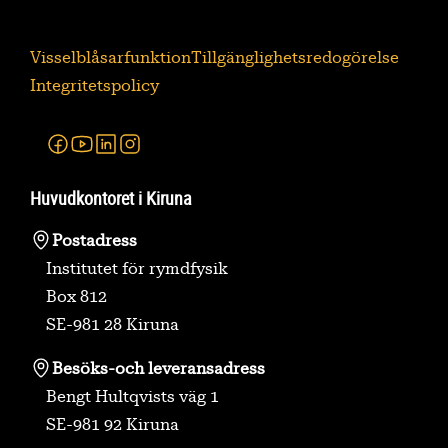
Visselblåsarfunktion
Tillgänglighetsredogörelse
Integritetspolicy
Facebook
Youtube
Linkedin
Instagram
Huvudkontoret i Kiruna
Postadress
Institutet för rymdfysik
Box 812
SE-981 28 Kiruna
Besöks-
och leveransadress
Bengt Hultqvists väg 1
SE-981 92 Kiruna