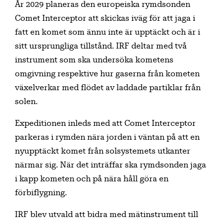
Innehållsförteckning
År 2029 planeras den europeiska rymdsonden
Comet Interceptor att skickas iväg för att jaga i
fatt en komet som ännu inte är upptäckt och är i
sitt ursprungliga tillstånd. IRF deltar med två
instrument som ska undersöka kometens
omgivning respektive hur gaserna från kometen
växelverkar med flödet av laddade partiklar från
solen.
Expeditionen inleds med att Comet Interceptor
parkeras i rymden nära jorden i väntan på att en
nyupptäckt komet från solsystemets utkanter
närmar sig. När det inträffar ska rymdsonden jaga
i kapp kometen och på nära håll göra en
förbiflygning.
IRF blev utvald att bidra med mätinstrument till