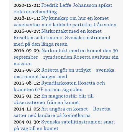
2020-12-21
:
Fredrik Leffe Johansson spikat
doktorsavhandling
2018-10-11
:
Ny kunskap om hur en komet
växelverkar med laddade partiklar från solen
2016-09-27
:
Närkontakt med en komet –
Rosettas sista timmar. Svenska instrument
med på den långa resan
2016-09-09
:
Närkontakt med en komet den 30
september – rymdsonden Rosetta avslutar sin
mission
2015-09-18
:
Rosetta gör en utflykt – svenska
instrument hänger med
2015-08-12
:
Rymdfarkosten Rosetta och
kometen 67P närmar sig solen
2015-01-22
:
En magnetosfär blir till –
observationer från en komet
2014-11-05
:
Att angöra en komet – Rosetta
sätter ned landare på kometkärna
2004-01-30
:
Svenska satellitinstrument snart
på väg till en komet