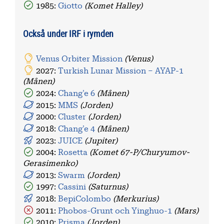
1985:
Giotto
(Komet Halley)
Också under IRF i rymden
Venus Orbiter Mission
(Venus)
2027:
Turkish Lunar Mission – AYAP-1
(Månen)
2024:
Chang'e 6
(Månen)
2015:
MMS
(Jorden)
2000:
Cluster
(Jorden)
2018:
Chang’e 4
(Månen)
2023:
JUICE
(Jupiter)
2004:
Rosetta
(Komet 67-P/Churyumov-
Gerasimenko)
2013:
Swarm
(Jorden)
1997:
Cassini
(Saturnus)
2018:
BepiColombo
(Merkurius)
2011:
Phobos-Grunt och Yinghuo-1
(Mars)
2010:
Prisma
(Jorden)