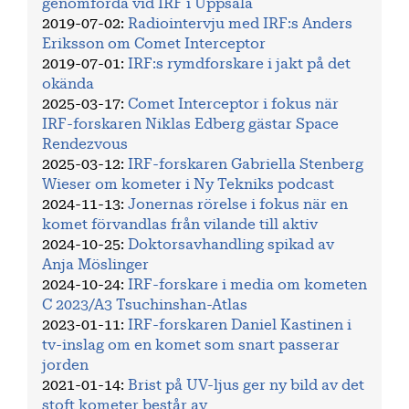
genomförda vid IRF i Uppsala
2019-07-02
:
Radiointervju med IRF:s Anders
Eriksson om Comet Interceptor
2019-07-01
:
IRF:s rymdforskare i jakt på det
okända
2025-03-17
:
Comet Interceptor i fokus när
IRF-forskaren Niklas Edberg gästar Space
Rendezvous
2025-03-12
:
IRF-forskaren Gabriella Stenberg
Wieser om kometer i Ny Tekniks podcast
2024-11-13
:
Jonernas rörelse i fokus när en
komet förvandlas från vilande till aktiv
2024-10-25
:
Doktorsavhandling spikad av
Anja Möslinger
2024-10-24
:
IRF-forskare i media om kometen
C 2023/A3 Tsuchinshan-Atlas
2023-01-11
:
IRF-forskaren Daniel Kastinen i
tv-inslag om en komet som snart passerar
jorden
2021-01-14
:
Brist på UV-ljus ger ny bild av det
stoft kometer består av