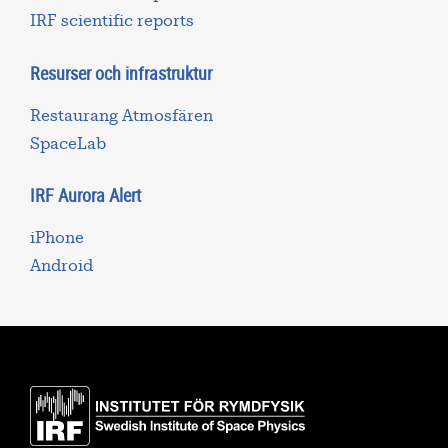
IRF scientific reports
Resurser och infrastruktur
Restaurang Atmosfären
SpaceLab
IRF Aurora Alert
iPhone
Android