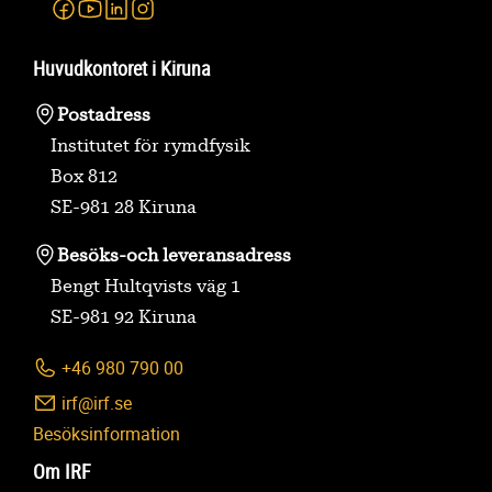
Facebook
Youtube
Linkedin
Instagram
Huvudkontoret i Kiruna
Postadress
Institutet för rymdfysik
Box 812
SE-981 28 Kiruna
Besöks-
och leveransadress
Bengt Hultqvists väg 1
SE-981 92 Kiruna
+46 980 790 00
irf@irf.se
Besöksinformation
Om IRF