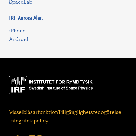
SpaceLab
IRF Aurora Alert
iPhone
Android
Visselblåsarfunktion
Tillgänglighetsredogörelse
Integritetspolicy