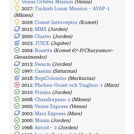
Venus Orbiter Mission
(Venus)
2027:
Turkish Lunar Mission – AYAP-1
(Månen)
2029:
Comet Interceptor
(Komet)
2015:
MMS
(Jorden)
2000:
Cluster
(Jorden)
2023:
JUICE
(Jupiter)
2004:
Rosetta
(Komet 67-P/Churyumov-
Gerasimenko)
2013:
Swarm
(Jorden)
1997:
Cassini
(Saturnus)
2018:
BepiColombo
(Merkurius)
2011:
Phobos-Grunt och Yinghuo-1
(Mars)
2010:
Prisma
(Jorden)
2008:
Chandrayaan-1
(Månen)
2005:
Venus Express
(Venus)
2003:
Mars Express
(Mars)
2000:
Munin
(Jorden)
1998:
Astrid – 2
(Jorden)