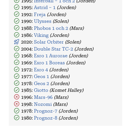
1995:
Interball – 1 och 2
(Jorden)
1995:
Astrid – 1
(Jorden)
1992:
Freja
(Jorden)
1990:
Ulysses
(Solen)
1988:
Phobos 1 och 2
(Mars)
1986:
Viking
(Jorden)
2020:
Solar Orbiter
(Solen)
2004:
Double Star TC-2
(Jorden)
1968:
Esro 1 Aurorae
(Jorden)
1969:
Esro 1 Boreas
(Jorden)
1972:
Esro 4
(Jorden)
1977:
Geos 1
(Jorden)
1978:
Geos 2
(Jorden)
1985:
Giotto
(Komet Halley)
1996:
Mars-96
(Mars)
1998:
Nozomi
(Mars)
1978:
Prognoz-7
(Jorden)
1980:
Prognoz-8
(Jorden)