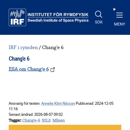
Till huvudinnehåll
SÖK
MENY
IRF i rymden
Chang'e 6
Chang'e 6
ESA om Chang’e 6
Ansvarig för texten:
Annelie Klint Nilsson
Publicerad:
2024-12-05
11:16
Senast ändrad:
2026-08-07 09:02
Taggar
Chang’e-6
NILS
Månen