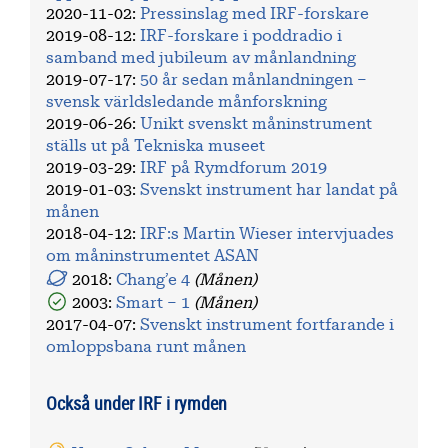
2020-11-02
:
Pressinslag med IRF-forskare
2019-08-12
:
IRF-forskare i poddradio i
samband med jubileum av månlandning
2019-07-17
:
50 år sedan månlandningen –
svensk världsledande månforskning
2019-06-26
:
Unikt svenskt måninstrument
ställs ut på Tekniska museet
2019-03-29
:
IRF på Rymdforum 2019
2019-01-03
:
Svenskt instrument har landat på
månen
2018-04-12
:
IRF:s Martin Wieser intervjuades
om måninstrumentet ASAN
2018:
Chang’e 4
(Månen)
2003:
Smart – 1
(Månen)
2017-04-07
:
Svenskt instrument fortfarande i
omloppsbana runt månen
Också under IRF i rymden