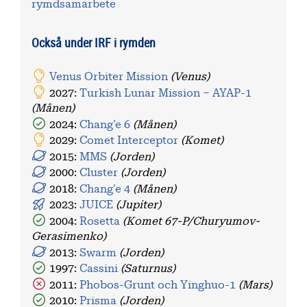
rymdsamarbete
Också under IRF i rymden
Venus Orbiter Mission
(Venus)
2027:
Turkish Lunar Mission – AYAP-1
(Månen)
2024:
Chang'e 6
(Månen)
2029:
Comet Interceptor
(Komet)
2015:
MMS
(Jorden)
2000:
Cluster
(Jorden)
2018:
Chang’e 4
(Månen)
2023:
JUICE
(Jupiter)
2004:
Rosetta
(Komet 67-P/Churyumov-
Gerasimenko)
2013:
Swarm
(Jorden)
1997:
Cassini
(Saturnus)
2011:
Phobos-Grunt och Yinghuo-1
(Mars)
2010:
Prisma
(Jorden)