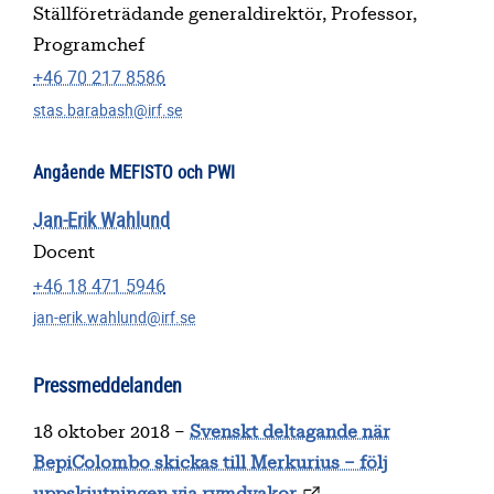
Ställföreträdande generaldirektör, Professor,
Programchef
+46 70 217 8586
stas.barabash@irf.se
Angående MEFISTO och PWI
Jan-Erik Wahlund
Docent
+46 18 471 5946
jan-erik.wahlund@irf.se
Pressmeddelanden
18 oktober 2018 –
Svenskt deltagande när
BepiColombo skickas till Merkurius – följ
uppskjutningen via rymdvakor