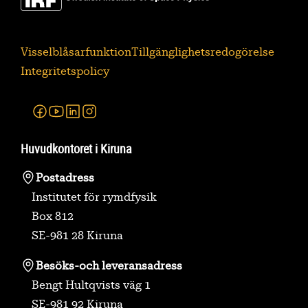
Visselblåsarfunktion
Tillgänglighetsredogörelse
Integritetspolicy
Facebook
Youtube
Linkedin
Instagram
Huvudkontoret i Kiruna
Postadress
Institutet för rymdfysik
Box 812
SE-981 28 Kiruna
Besöks-
och leveransadress
Bengt Hultqvists väg 1
SE-981 92 Kiruna