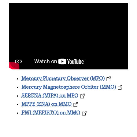
Mercury Planetary Observer (MPO)
Mercury Magnetosphere Orbiter (MMO)
SERENA (MIPA) on MPO
MPPE (ENA) on MMO
PWI (MEFISTO) on MMO