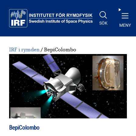
Till huvudinnehåll
SÖK
MENY
IRF i rymden
BepiColombo
BepiColombo