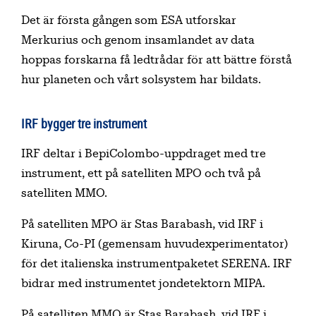
Det är första gången som ESA utforskar
Merkurius och genom insamlandet av data
hoppas forskarna få ledtrådar för att bättre förstå
hur planeten och vårt solsystem har bildats.
IRF bygger tre instrument
IRF deltar i BepiColombo-uppdraget med tre
instrument, ett på satelliten MPO och två på
satelliten MMO.
På satelliten MPO är Stas Barabash, vid IRF i
Kiruna, Co-PI (gemensam huvudexperimentator)
för det italienska instrumentpaketet SERENA. IRF
bidrar med instrumentet jondetektorn MIPA.
På satelliten MMO är Stas Barabash, vid IRF i