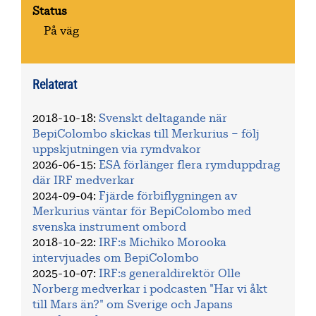
Status
På väg
Relaterat
2018-10-18
:
Svenskt deltagande när
BepiColombo skickas till Merkurius – följ
uppskjutningen via rymdvakor
2026-06-15
:
ESA förlänger flera rymduppdrag
där IRF medverkar
2024-09-04
:
Fjärde förbiflygningen av
Merkurius väntar för BepiColombo med
svenska instrument ombord
2018-10-22
:
IRF:s Michiko Morooka
intervjuades om BepiColombo
2025-10-07
:
IRF:s generaldirektör Olle
Norberg medverkar i podcasten "Har vi åkt
till Mars än?" om Sverige och Japans