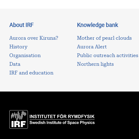
About IRF
Knowledge bank
Aurora over Kiruna?
Mother of pearl clouds
History
Aurora Alert
Organisation
Public outreach activities
Data
Northern lights
IRF and education