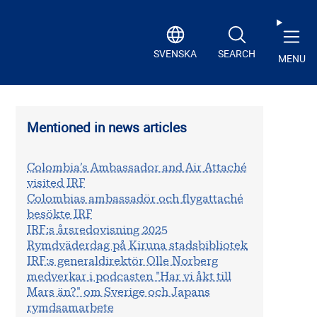
SVENSKA
SEARCH
MENU
Mentioned in news articles
Colombia’s Ambassador and Air Attaché
visited IRF
Colombias ambassadör och flygattaché
besökte IRF
IRF:s årsredovisning 2025
Rymdväderdag på Kiruna stadsbibliotek
IRF:s generaldirektör Olle Norberg
medverkar i podcasten "Har vi åkt till
Mars än?" om Sverige och Japans
rymdsamarbete