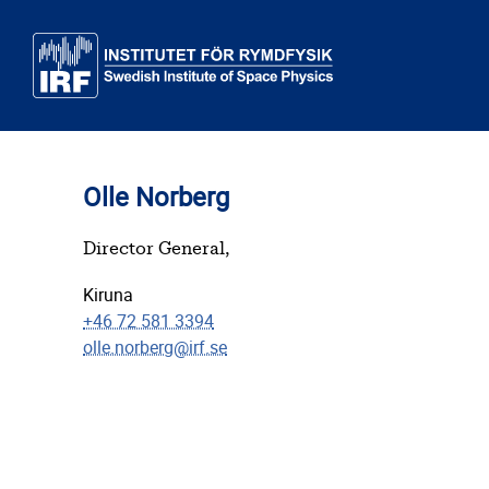
Skip to main content
Olle Norberg
Director General,
Kiruna
+46 72 581 3394
olle.norberg@irf.se