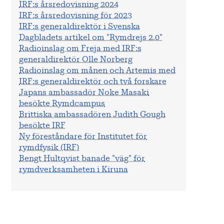
IRF:s årsredovisning 2024
IRF:s årsredovisning för 2023
IRF:s generaldirektör i Svenska
Dagbladets artikel om "Rymdrejs 2.0"
Radioinslag om Freja med IRF:s
generaldirektör Olle Norberg
Radioinslag om månen och Artemis med
IRF:s generaldirektör och två forskare
Japans ambassadör Noke Masaki
besökte Rymdcampus
Brittiska ambassadören Judith Gough
besökte IRF
Ny föreståndare för Institutet för
rymdfysik (IRF)
Bengt Hultqvist banade "väg" för
rymdverksamheten i Kiruna