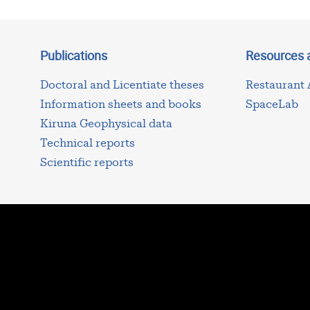
Publications
Resources 
Doctoral and Licentiate theses
Restaurant
Information sheets and books
SpaceLab
Kiruna Geophysical data
Technical reports
Scientific reports