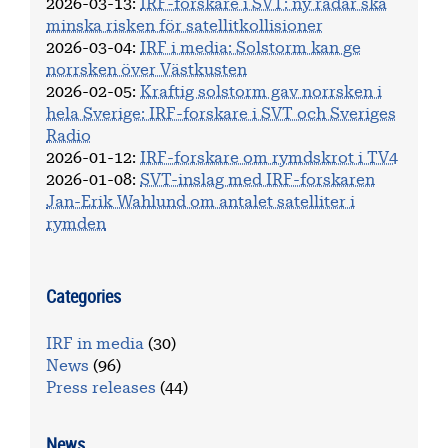
2026-03-13
:
IRF-forskare i SVT: ny radar ska
minska risken för satellitkollisioner
2026-03-04
:
IRF i media: Solstorm kan ge
norrsken över Västkusten
2026-02-05
:
Kraftig solstorm gav norrsken i
hela Sverige: IRF-forskare i SVT och Sveriges
Radio
2026-01-12
:
IRF-forskare om rymdskrot i TV4
2026-01-08
:
SVT-inslag med IRF-forskaren
Jan-Erik Wahlund om antalet satelliter i
rymden
Categories
IRF in media
(30)
News
(96)
Press releases
(44)
News