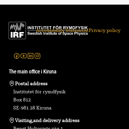
Accessibility Statement
Privacy policy
Facebook
Youtube
Linkedin
Instagram
The main office i Kiruna
Postal address
Institutet för rymdfysik
Box 812
SE-981 28 Kiruna
Visiting,
and delivery address
Bengt Hultqvists väg 1