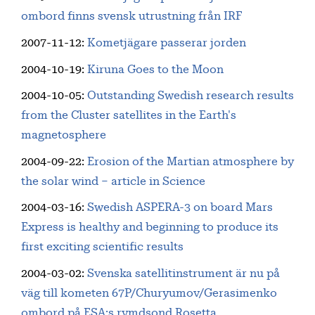
ombord finns svensk utrustning från IRF
2007-11-12
:
Kometjägare passerar jorden
2004-10-19
:
Kiruna Goes to the Moon
2004-10-05
:
Outstanding Swedish research results
from the Cluster satellites in the Earth's
magnetosphere
2004-09-22
:
Erosion of the Martian atmosphere by
the solar wind – article in Science
2004-03-16
:
Swedish ASPERA-3 on board Mars
Express is healthy and beginning to produce its
first exciting scientific results
2004-03-02
:
Svenska satellitinstrument är nu på
väg till kometen 67P/Churyumov/Gerasimenko
ombord på ESA:s rymdsond Rosetta