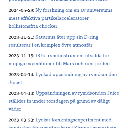
2024-05-29
:
Ny forskning om en av universums
mest effektiva partikelacceleratorer –
kollisionsfria chocker
2023-11-21
:
Saturnus äter upp sin D-ring –
resulterar i en komplex övre atmosfär
2023-11-15
:
IRF:s rymdinstrument utvalda för
möjliga expeditioner till Mars och runt jorden
2023-04-14
:
Lyckad uppsändning av rymdsonden
Juice!
2023-04-13
:
Uppsändningen av rymdsonden Juice
ställdes in under torsdagen på grund av dåligt
väder
2023-03-23
:
Lyckat forskningsexperiment med
sondraket för rymdforskare i Kiruna i samarbete