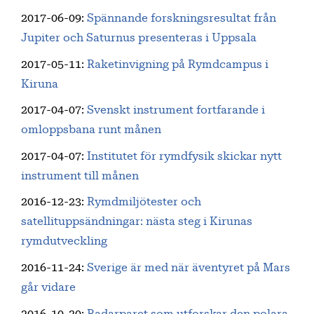
2017-06-09
:
Spännande forskningsresultat från
Jupiter och Saturnus presenteras i Uppsala
2017-05-11
:
Raketinvigning på Rymdcampus i
Kiruna
2017-04-07
:
Svenskt instrument fortfarande i
omloppsbana runt månen
2017-04-07
:
Institutet för rymdfysik skickar nytt
instrument till månen
2016-12-23
:
Rymdmiljötester och
satellituppsändningar: nästa steg i Kirunas
rymdutveckling
2016-11-24
:
Sverige är med när äventyret på Mars
går vidare
2016-10-20
:
Radarparet som utforskar den polara