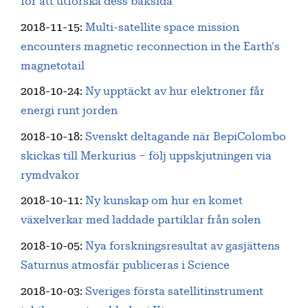
för att utforska dess baksida
2018-11-15
:
Multi-satellite space mission
encounters magnetic reconnection in the Earth's
magnetotail
2018-10-24
:
Ny upptäckt av hur elektroner får
energi runt jorden
2018-10-18
:
Svenskt deltagande när BepiColombo
skickas till Merkurius – följ uppskjutningen via
rymdvakor
2018-10-11
:
Ny kunskap om hur en komet
växelverkar med laddade partiklar från solen
2018-10-05
:
Nya forskningsresultat av gasjättens
Saturnus atmosfär publiceras i Science
2018-10-03
:
Sveriges första satellitinstrument