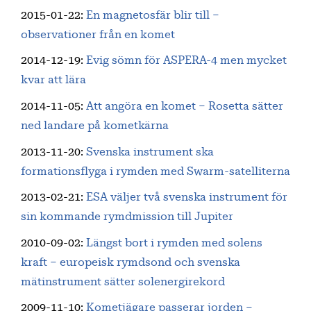
2015-01-22
:
En magnetosfär blir till –
observationer från en komet
2014-12-19
:
Evig sömn för ASPERA-4 men mycket
kvar att lära
2014-11-05
:
Att angöra en komet – Rosetta sätter
ned landare på kometkärna
2013-11-20
:
Svenska instrument ska
formationsflyga i rymden med Swarm-satelliterna
2013-02-21
:
ESA väljer två svenska instrument för
sin kommande rymdmission till Jupiter
2010-09-02
:
Längst bort i rymden med solens
kraft – europeisk rymdsond och svenska
mätinstrument sätter solenergirekord
2009-11-10
:
Kometjägare passerar jorden –