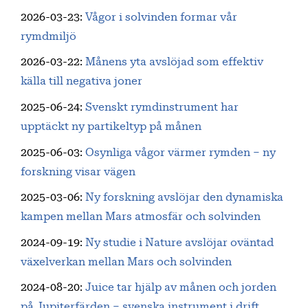
2026-03-23
:
Vågor i solvinden formar vår
rymdmiljö
2026-03-22
:
Månens yta avslöjad som effektiv
källa till negativa joner
2025-06-24
:
Svenskt rymdinstrument har
upptäckt ny partikeltyp på månen
2025-06-03
:
Osynliga vågor värmer rymden – ny
forskning visar vägen
2025-03-06
:
Ny forskning avslöjar den dynamiska
kampen mellan Mars atmosfär och solvinden
2024-09-19
:
Ny studie i Nature avslöjar oväntad
växelverkan mellan Mars och solvinden
2024-08-20
:
Juice tar hjälp av månen och jorden
på Jupiterfärden – svenska instrument i drift