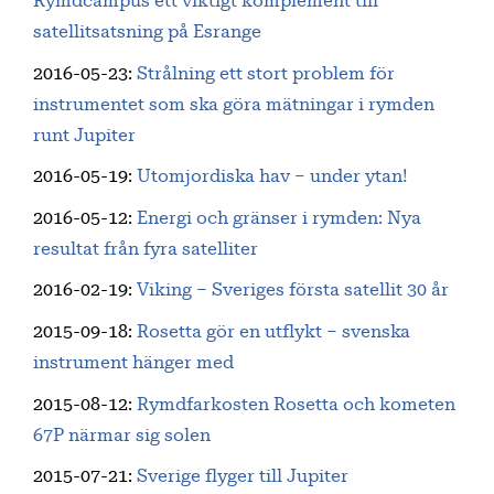
Rymdcampus ett viktigt komplement till
satellitsatsning på Esrange
2016-05-23
:
Strålning ett stort problem för
instrumentet som ska göra mätningar i rymden
runt Jupiter
2016-05-19
:
Utomjordiska hav – under ytan!
2016-05-12
:
Energi och gränser i rymden: Nya
resultat från fyra satelliter
2016-02-19
:
Viking – Sveriges första satellit 30 år
2015-09-18
:
Rosetta gör en utflykt – svenska
instrument hänger med
2015-08-12
:
Rymdfarkosten Rosetta och kometen
67P närmar sig solen
2015-07-21
:
Sverige flyger till Jupiter