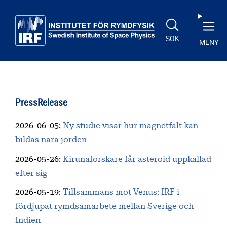
Till huvudinnehåll
SÖK
MENY
PressRelease
2026-06-05
:
Ny studie visar hur magnetfält kan
bildas nära jorden
2026-05-26
:
Kirunaforskare får asteroid uppkallad
efter sig
2026-05-19
:
Tillsammans mot Venus: IRF i
fördjupat rymdsamarbete mellan Sverige och
Indien