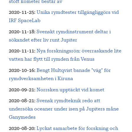
stoft kometer består av
2020-11-25
:
Unika rymdtester tillgängliggörs vid
IRF SpaceLab
2020-11-18
:
Svenskt rymdinstrument deltar i
sökandet efter liv runt Jupiter
2020-11-11
:
Nya forskningsrön: överraskande lite
vatten har flytt till rymden från Venus
2020-10-16
:
Bengt Hultqvist banade "väg" för
rymdverksamheten i Kiruna
2020-09-21
:
Norrsken upptäckt vid komet
2020-08-21
:
Svensk rymdteknik redo att
undersöka oceaner under isen på Jupiters måne
Ganymedes
2020-08-20
:
Lyckat samarbete för forskning och