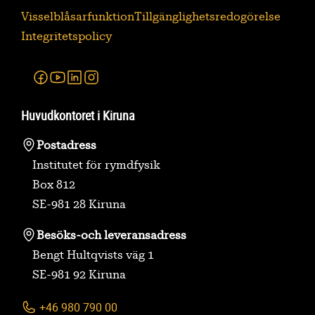
Visselblåsarfunktion
Tillgänglighetsredogörelse
Integritetspolicy
Facebook
Youtube
Linkedin
Instagram
Huvudkontoret i Kiruna
Postadress
Institutet för rymdfysik
Box 812
SE-981 28 Kiruna
Besöks-
och leveransadress
Bengt Hultqvists väg 1
SE-981 92 Kiruna
+46 980 790 00