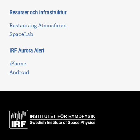
Resurser och infrastruktur
Restaurang Atmosfären
SpaceLab
IRF Aurora Alert
iPhone
Android