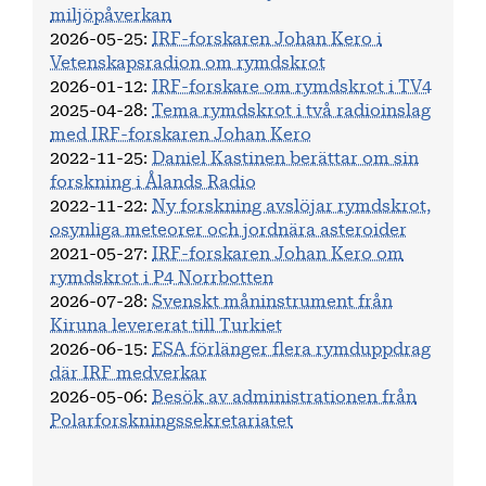
miljöpåverkan
2026-05-25
:
IRF-forskaren Johan Kero i
Vetenskapsradion om rymdskrot
2026-01-12
:
IRF-forskare om rymdskrot i TV4
2025-04-28
:
Tema rymdskrot i två radioinslag
med IRF-forskaren Johan Kero
2022-11-25
:
Daniel Kastinen berättar om sin
forskning i Ålands Radio
2022-11-22
:
Ny forskning avslöjar rymdskrot,
osynliga meteorer och jordnära asteroider
2021-05-27
:
IRF-forskaren Johan Kero om
rymdskrot i P4 Norrbotten
2026-07-28
:
Svenskt måninstrument från
Kiruna levererat till Turkiet
2026-06-15
:
ESA förlänger flera rymduppdrag
där IRF medverkar
2026-05-06
:
Besök av administrationen från
Polarforskningssekretariatet