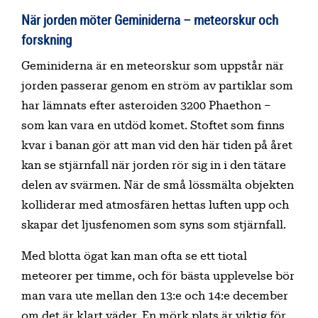
När jorden möter Geminiderna – meteorskur och
forskning
Geminiderna är en meteorskur som uppstår när
jorden passerar genom en ström av partiklar som
har lämnats efter asteroiden 3200 Phaethon –
som kan vara en utdöd komet. Stoftet som finns
kvar i banan gör att man vid den här tiden på året
kan se stjärnfall när jorden rör sig in i den tätare
delen av svärmen. När de små lössmälta objekten
kolliderar med atmosfären hettas luften upp och
skapar det ljusfenomen som syns som stjärnfall.
Med blotta ögat kan man ofta se ett tiotal
meteorer per timme, och för bästa upplevelse bör
man vara ute mellan den 13:e och 14:e december
om det är klart väder. En mörk plats är viktig för