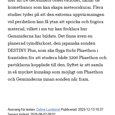
mer än tre decenniers observationer, liknar de
kometbanor som kan skapa meteorskurar. Flera
studier tyder på att den extrema uppvärmningen
vid perihelion kan få ytan att spricka och frigöra
material, vilket i sin tur kan förklara hur
Geminiderna har bildats. Det finns även en
planerad rymdfarkost, den japanska sonden
DESTINY Plus, som ska flyga förbi Phaethon i
framtiden för att studera både 3200 Phaethon och
partiklarna kopplade till den. Syftet är att samla
in så mycket kunskap som möjligt om Phaethon
och Geminiderna innan sonden når fram.
Ansvarig för texten:
Celine Lundqvist
Publicerad:
2025-12-13 10:37
Senast ändrad:
2026-08-07 09:02