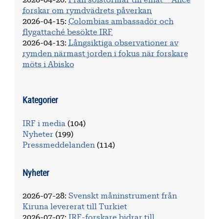
forskar om rymdvädrets påverkan
2026-04-15
:
Colombias ambassadör och
flygattaché besökte IRF
2026-04-13
:
Långsiktiga observationer av
rymden närmast jorden i fokus när forskare
möts i Abisko
Kategorier
IRF i media
(104)
Nyheter
(199)
Pressmeddelanden
(114)
Nyheter
2026-07-28
:
Svenskt måninstrument från
Kiruna levererat till Turkiet
2026-07-07
:
IRF-forskare bidrar till