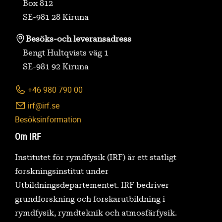
Box 812
SE-981 28 Kiruna
Besöks-
och leveransadress
Bengt Hultqvists väg 1
SE-981 92 Kiruna
+46 980 790 00
irf@irf.se
Besöksinformation
Om IRF
Institutet för rymdfysik (IRF) är ett statligt
forskningsinstitut under
Utbildningsdepartementet. IRF bedriver
grundforskning och forskarutbildning i
rymdfysik, rymdteknik och atmosfärfysik.