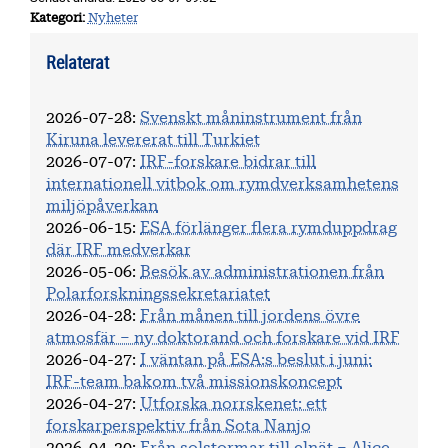
Kategori
Nyheter
Relaterat
2026-07-28
:
Svenskt måninstrument från
Kiruna levererat till Turkiet
2026-07-07
:
IRF-forskare bidrar till
internationell vitbok om rymdverksamhetens
miljöpåverkan
2026-06-15
:
ESA förlänger flera rymduppdrag
där IRF medverkar
2026-05-06
:
Besök av administrationen från
Polarforskningssekretariatet
2026-04-28
:
Från månen till jordens övre
atmosfär – ny doktorand och forskare vid IRF
2026-04-27
:
I väntan på ESA:s beslut i juni:
IRF-team bakom två missionskoncept
2026-04-27
:
Utforska norrskenet: ett
forskarperspektiv från Sota Nanjo
2026-04-20
:
Från solstormar till elnät – Alice