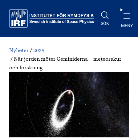
Till huvudinnehåll
SÖK
MENY
Nyheter
2025
När jorden möter Geminiderna – meteorskur
och forskning