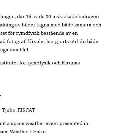
lingen, där 16 av de 90 inskickade bidragen
blandning av bilder tagna med både kamera och
tutet för rymdfysik bestående av en
d fotograf. Urvalet har gjorts utifrån både
iga innehåll.
stitutet för rymdfysik och Kirunas
F
s Tjulin, EISCAT
about a space weather event presented in
pace Weather Centre