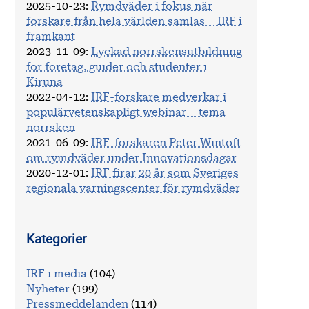
2025-10-23
:
Rymdväder i fokus när
forskare från hela världen samlas – IRF i
framkant
2023-11-09
:
Lyckad norrskensutbildning
för företag, guider och studenter i
Kiruna
2022-04-12
:
IRF-forskare medverkar i
populärvetenskapligt webinar – tema
norrsken
2021-06-09
:
IRF-forskaren Peter Wintoft
om rymdväder under Innovationsdagar
2020-12-01
:
IRF firar 20 år som Sveriges
regionala varningscenter för rymdväder
Kategorier
IRF i media
(104)
Nyheter
(199)
Pressmeddelanden
(114)