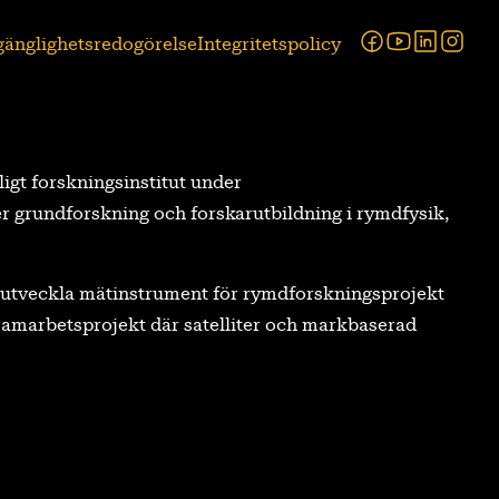
Facebook
Youtube
Linked
Ins
lgänglighetsredogörelse
Integritetspolicy
tligt forskningsinstitut under
r grundforskning och forskarutbildning i rymdfysik,
tt utveckla mätinstrument för rymdforskningsprojekt
a samarbetsprojekt där satelliter och markbaserad