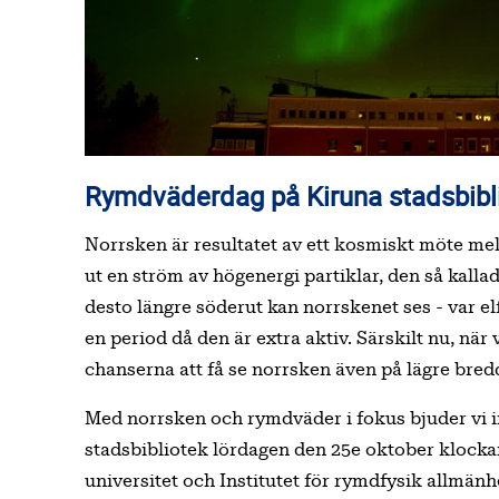
Rymdväderdag på Kiruna stadsbibl
Norrsken är resultatet av ett kosmiskt möte mel
ut en ström av högenergi partiklar, den så kalla
desto längre söderut kan norrskenet ses - var elf
en period då den är extra aktiv. Särskilt nu, när
chanserna att få se norrsken även på lägre bred
Med norrsken och rymdväder i fokus bjuder vi 
stadsbibliotek lördagen den 25e oktober klock
universitet och Institutet för rymdfysik allmänh