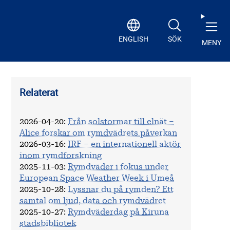
ENGLISH
SÖK
MENY
Relaterat
2026-04-20
:
Från solstormar till elnät –
Alice forskar om rymdvädrets påverkan
2026-03-16
:
IRF – en internationell aktör
inom rymdforskning
2025-11-03
:
Rymdväder i fokus under
European Space Weather Week i Umeå
2025-10-28
:
Lyssnar du på rymden? Ett
samtal om ljud, data och rymdvädret
2025-10-27
:
Rymdväderdag på Kiruna
stadsbibliotek