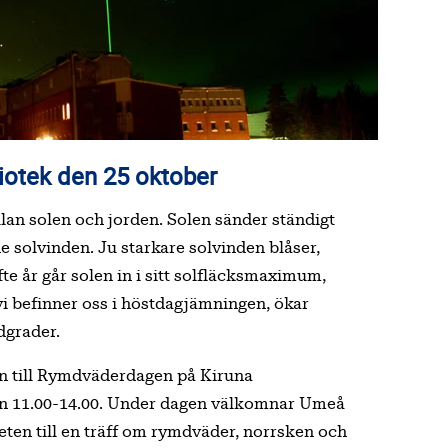
iotek den 25 oktober
lan solen och jorden. Solen sänder ständigt
de solvinden. Ju starkare solvinden blåser,
te år går solen in i sitt solfläcksmaximum,
 vi befinner oss i höstdagjämningen, ökar
dgrader.
in till Rymdväderdagen på Kiruna
an 11.00-14.00. Under dagen välkomnar Umeå
eten till en träff om rymdväder, norrsken och