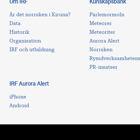
Om IRF
Kunskapsbank
Är det norrsken i Kiruna?
Pärlemormoln
Data
Meteorer
Historik
Meteoriter
Organisation
Aurora Alert
IRF och utbildning
Norrsken
Rymdverksamhetens 
PR-insatser
IRF Aurora Alert
iPhone
Android