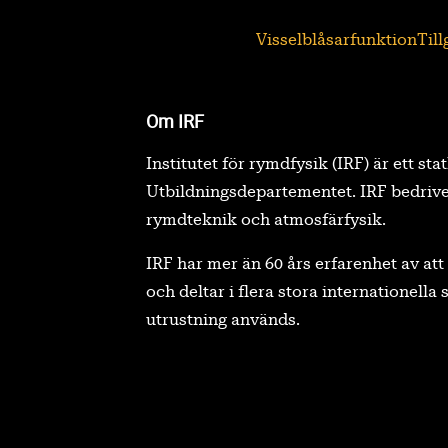
Visselblåsarfunktion
Til
Om IRF
Institutet för rymdfysik (IRF) är ett sta
Utbildningsdepartementet. IRF bedrive
rymdteknik och atmosfärfysik.
IRF har mer än 60 års erfarenhet av a
och deltar i flera stora internationell
utrustning används.