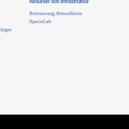
Resurser och infrastruktur
Restaurang Atmosfären
SpaceLab
lingar