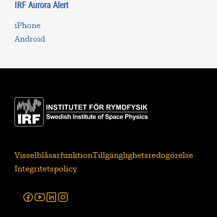
IRF Aurora Alert
iPhone
Android
Visselblåsarfunktion
Tillgänglighetsredogörelse
Integritetspolicy
Facebook
Youtube
Linkedin
Instagram