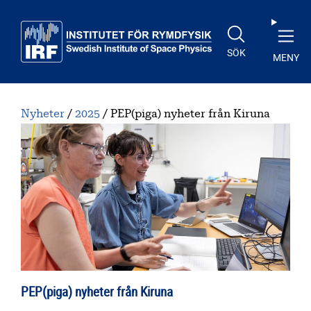
Till huvudinnehåll
SÖK
MENY
Nyheter
2025
PEP(piga) nyheter från Kiruna
PEP(piga) nyheter från Kiruna