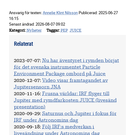
Ansvarig för texten:
Annelie Klint Nilsson
Publicerad:
2025-06-27
16:15
Senast ändrad:
2026-08-07 09:02
Kategori
Nyheter
Taggar
PEP
JUICE
Relaterat
2023-07-07
:
Nu har äventyret i rymden börjat
för det svenska instrumentet Particle
Environment Package ombord på Juice
2020-12-07
:
Video visar framtagandet av
Jupitersensorn JNA
2020-11-16
:
Frusna världar: IRF flyger till
Jupiter med rymdfarkosten JUICE (livesänd
presentation)
2020-09-29
:
Saturnus och Jupiter i fokus för
IRF under Astronomins dag
2020-09-18
:
Följ IRF:s medverkan i
livesändning under Astronomins dag