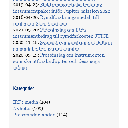
2019-04-23
:
Elektromagnetiska tester av
instrumentpaket inför Jupiter-mission 2022
2018-04-20
:
Rymdforskningsmedalj till
professor Stas Barabash
2021-05-20
:
Videoinslag om IRF:s
instrumentbidrag till rymdfarkosten JUICE
2020-11-18
:
Svenskt rymdinstrument deltar i
sökandet efter liv runt Jupiter
2020-03-13
:
Pressinslag om instrumenten
som ska utforska Jupiter och dess isiga
månar
Kategorier
IRF i media
(104)
Nyheter
(199)
Pressmeddelanden
(114)