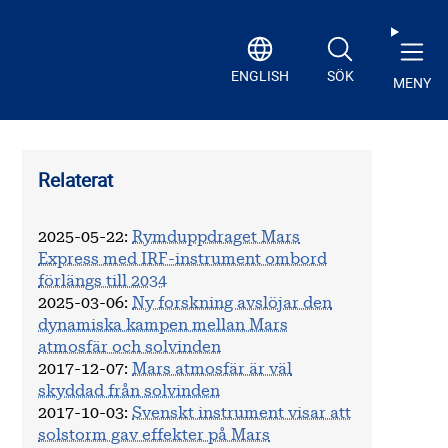
ENGLISH
SÖK
MENY
Relaterat
2025-05-22
:
Rymduppdraget Mars
Express med IRF-instrument ombord
förlängs till 2034
2025-03-06
:
Ny forskning avslöjar den
dynamiska kampen mellan Mars
atmosfär och solvinden
2017-12-07
:
Mars atmosfär är väl
skyddad från solvinden
2017-10-03
:
Svenskt instrument visar att
solstorm gav effekter på Mars