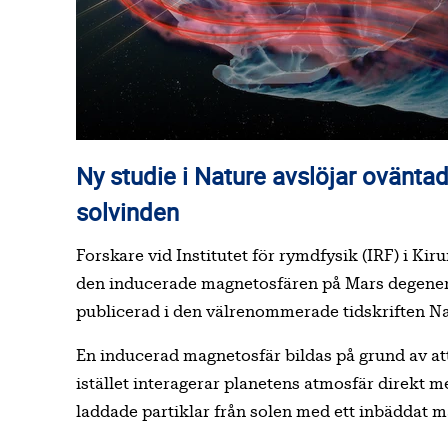
Ny studie i Nature avslöjar oväntad växelverkan mellan Mars och
solvinden
Forskare vid Institutet för rymdfysik (IRF) i Kir
den inducerade magnetosfären på Mars degenerer
publicerad i den välrenommerade tidskriften Na
En inducerad magnetosfär bildas på grund av att
istället interagerar planetens atmosfär direkt 
laddade partiklar från solen med ett inbäddat m