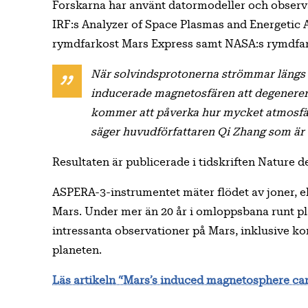
Forskarna har använt datormodeller och observ
IRF:s Analyzer of Space Plasmas and Energetic
rymdfarkost Mars Express samt NASA:s rymdfar
När solvindsprotonerna strömmar längs
inducerade magnetosfären att degenerer
kommer att påverka hur mycket atmosfär 
säger huvudförfattaren Qi Zhang som är 
Resultaten är publicerade i tidskriften Nature 
ASPERA-3-instrumentet mäter flödet av joner, e
Mars. Under mer än 20 år i omloppsbana runt pla
intressanta observationer på Mars, inklusive ko
planeten.
Läs artikeln “Mars’s induced magnetosphere ca