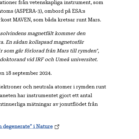
ationer från vetenskapliga instrument, som
 Atoms (ASPERA-3), ombord på ESA:s
kost MAVEN, som båda kretsar runt Mars.
 solvindens magnetfält kommer den
a. En sådan kollapsad magnetosfär
som går förlorad från Mars till rymden",
doktorand vid IRF och Umeå universitet.
den 18 september 2024.
lektroner och neutrala atomer i rymden runt
neten har instrumentet gjort ett antal
ntinuerliga mätningar av jonutflödet från
n degenerate” i Nature