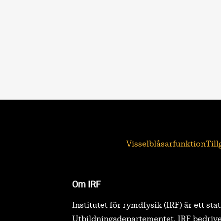
Visselblåsarfunktion
Til
Om IRF
Institutet för rymdfysik (IRF) är ett sta
Utbildningsdepartementet. IRF bedrive