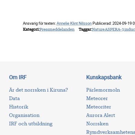
Ansvarig för texten:
Annelie Klint Nilsson
Publicerad:
2024-09-19 0
Kategori
Pressmeddelanden
Taggar
Nature
ASPERA-3
induc
Om IRF
Kunskapsbank
Är det norrsken i Kiruna?
Pärlemormoln
Data
Meteorer
Historik
Meteoriter
Organisation
Aurora Alert
IRF och utbildning
Norrsken
Rymdverksamhetens 