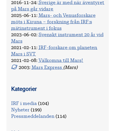
2016-11-24
:
Sverige är med när äventyret
på Mars går vidare
2025-06-11
:
Mars- och Venusforskare
möts i Kiruna – forskning från IRF:s
mätinstrument i fokus
2023-06-02
:
Svenskt instrument 20 år vid
Mars
2021-02-11
:
IRF-forskare om planeten
Mars i SVT
2021-02-08
:
Välkomna till Mars!
2003:
Mars Express
(Mars)
Kategorier
IRF i media
(104)
Nyheter
(199)
Pressmeddelanden
(114)