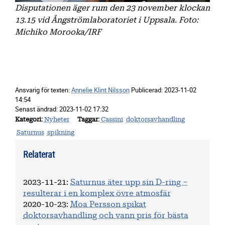
Disputationen äger rum den 23 november klockan
13.15 vid Ångströmlaboratoriet i Uppsala. Foto:
Michiko Morooka/IRF
Ansvarig för texten:
Annelie Klint Nilsson
Publicerad:
2023-11-02
14:54
Senast ändrad:
2023-11-02 17:32
Kategori
Nyheter
Taggar
Cassini
doktorsavhandling
Saturnus
spikning
Relaterat
2023-11-21
:
Saturnus äter upp sin D-ring –
resulterar i en komplex övre atmosfär
2020-10-23
:
Moa Persson spikat
doktorsavhandling och vann pris för bästa