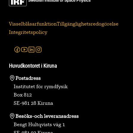
Visselblåsarfunktion
Tillgänglighetsredogörelse
Integritetspolicy
Facebook
Youtube
Linkedin
Instagram
Huvudkontoret i Kiruna
Postadress
Institutet för rymdfysik
Box 812
SE-981 28 Kiruna
Besöks-
och leveransadress
Bengt Hultqvists väg 1