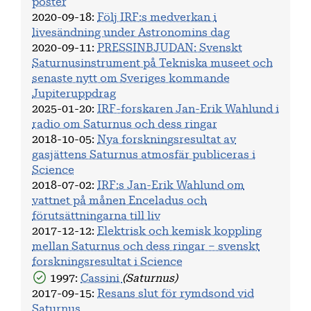
poster
2020-09-18
:
Följ IRF:s medverkan i
livesändning under Astronomins dag
2020-09-11
:
PRESSINBJUDAN: Svenskt
Saturnusinstrument på Tekniska museet och
senaste nytt om Sveriges kommande
Jupiteruppdrag
2025-01-20
:
IRF-forskaren Jan-Erik Wahlund i
radio om Saturnus och dess ringar
2018-10-05
:
Nya forskningsresultat av
gasjättens Saturnus atmosfär publiceras i
Science
2018-07-02
:
IRF:s Jan-Erik Wahlund om
vattnet på månen Enceladus och
förutsättningarna till liv
2017-12-12
:
Elektrisk och kemisk koppling
mellan Saturnus och dess ringar – svenskt
forskningsresultat i Science
1997:
Cassini
(Saturnus)
2017-09-15
:
Resans slut för rymdsond vid
Saturnus