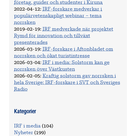
företag, guider och studenter i Kiruna
2022-04-12
:
IRF-forskare medverkar i
populärvetenskapligt webinar – tema
norrsken
2019-02-19
:
IRF medverkade när projektet
Rymd för innovation och tillväxt
presenterades
2026-03-19
:
IRF-forskare i Aftonbladet om
norrsken och ökat turistintresse
2026-03-04
:
IRF i media: Solstorm kan ge
norrsken över Västkusten
2026-02-05
:
Kraftig solstorm gav norrsken i
hela Sverige: IRF-forskare i SVT och Sveriges
Radio
Kategorier
IRF i media
(104)
Nyheter
(199)