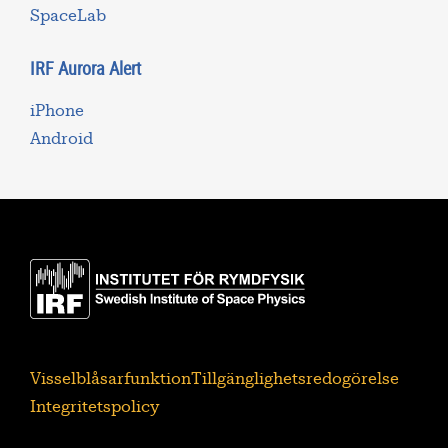
SpaceLab
IRF Aurora Alert
iPhone
Android
Visselblåsarfunktion
Tillgänglighetsredogörelse
Integritetspolicy