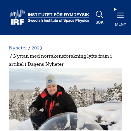
Till huvudinnehåll
SÖK
MENY
Nyheter
2023
Nyttan med norrskensforskning lyfts fram i
artikel i Dagens Nyheter