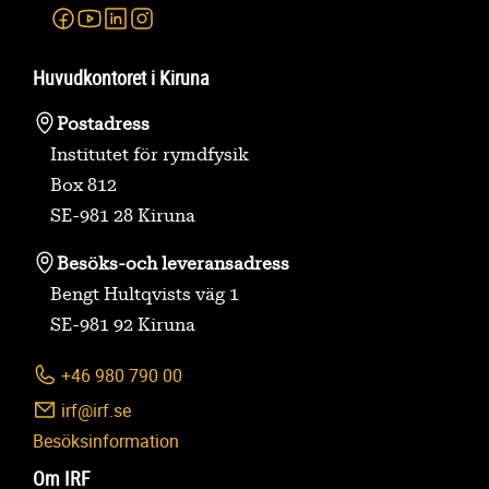
Facebook
Youtube
Linkedin
Instagram
Huvudkontoret i Kiruna
Postadress
Institutet för rymdfysik
Box 812
SE-981 28 Kiruna
Besöks-
och leveransadress
Bengt Hultqvists väg 1
SE-981 92 Kiruna
+46 980 790 00
irf@irf.se
Besöksinformation
Om IRF