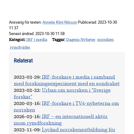
Ansvarig för texten:
Annelie Klint Nilsson
Publicerad:
2023-10-30
11:37
Senast ändrad:
2023-10-30 11:58
Kategori
IRF i media
Taggar
Dagens Nyheter
norrsken
rymdväder
Relaterat
2023-03-29
:
IRF-forskare i media i samband
med forskningsexperiment med en sondraket
2023-02-22
:
Urban om norrsken i "Sverige
forskar"
2020-03-16
:
IRF-forskare i TV4-nyheterna om
norrsken
2026-03-16
:
IRF – en internationell aktör
inom rymdforskning
2023-11-09
:
Lyckad norrskensutbildning för