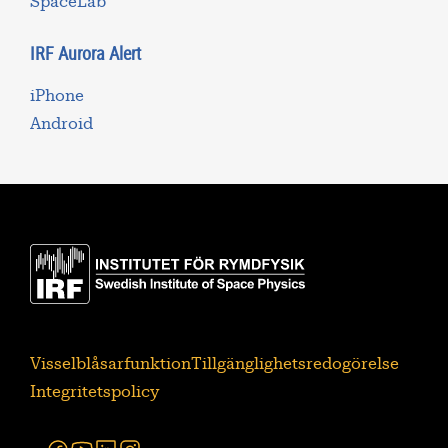
SpaceLab
IRF Aurora Alert
iPhone
Android
Visselblåsarfunktion
Tillgänglighetsredogörelse
Integritetspolicy