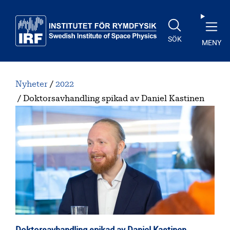
Till huvudinnehåll
SÖK
MENY
Nyheter
2022
Doktorsavhandling spikad av Daniel Kastinen
Doktorsavhandling spikad av Daniel Kastinen