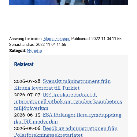
Ansvarig för texten:
Martin Eriksson
Publicerad:
2022-11-04 11:55
Senast ändrad:
2022-11-04 11:56
Kategori
Nyheter
Relaterat
2026-07-28
:
Svenskt måninstrument från
Kiruna levererat till Turkiet
2026-07-07
:
IRF-forskare bidrar till
internationell vitbok om rymdverksamhetens
miljöpåverkan
2026-06-15
:
ESA förlänger flera rymduppdrag
där IRF medverkar
2026-05-06
:
Besök av administrationen från
Polarforskningssekretariatet