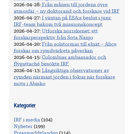
2026-04-28
:
Från månen till jordens övre
atmosfär – ny doktorand och forskare vid IRF
2026-04-27
:
I väntan på ESA:s beslut i juni:
IRF-team bakom två missionskoncept
2026-04-27
:
Utforska norrskenet: ett
forskarperspektiv från Sota Nanjo
2026-04-20
:
Från solstormar till elnät – Alice
forskar om rymdvädrets påverkan
2026-04-15
:
Colombias ambassadör och
flygattaché besökte IRF
2026-04-13
:
Långsiktiga observationer av
rymden närmast jorden i fokus när forskare
möts i Abisko
Kategorier
IRF i media
(104)
Nyheter
(199)
Pressmeddelanden
(114)