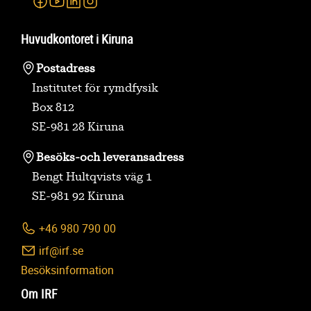
Facebook
Youtube
Linkedin
Instagram
Huvudkontoret i Kiruna
Postadress
Institutet för rymdfysik
Box 812
SE-981 28 Kiruna
Besöks-
och leveransadress
Bengt Hultqvists väg 1
SE-981 92 Kiruna
+46 980 790 00
irf@irf.se
Besöksinformation
Om IRF