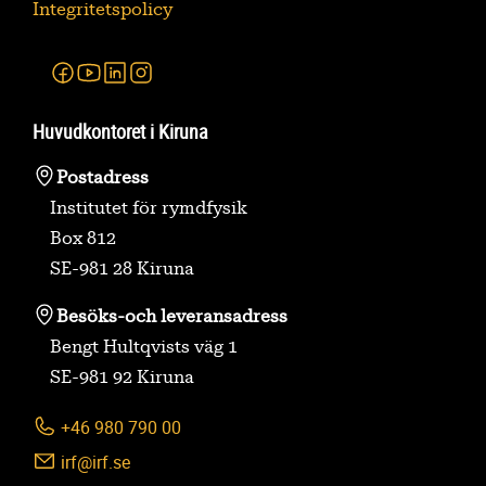
Integritetspolicy
Facebook
Youtube
Linkedin
Instagram
Huvudkontoret i Kiruna
Postadress
Institutet för rymdfysik
Box 812
SE-981 28 Kiruna
Besöks-
och leveransadress
Bengt Hultqvists väg 1
SE-981 92 Kiruna
+46 980 790 00
irf@irf.se