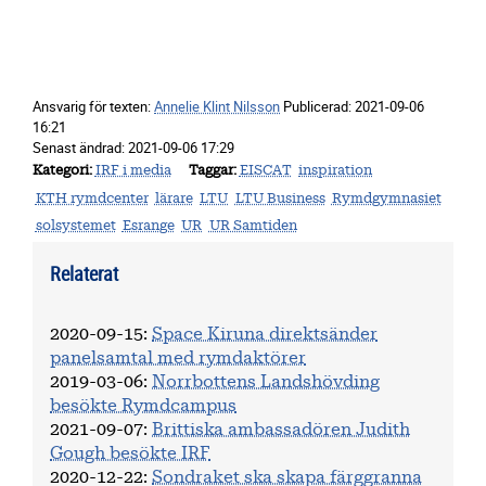
Ansvarig för texten:
Annelie Klint Nilsson
Publicerad:
2021-09-06
16:21
Senast ändrad:
2021-09-06 17:29
Kategori
IRF i media
Taggar
EISCAT
inspiration
KTH rymdcenter
lärare
LTU
LTU Business
Rymdgymnasiet
solsystemet
Esrange
UR
UR Samtiden
Relaterat
2020-09-15
:
Space Kiruna direktsänder
panelsamtal med rymdaktörer
2019-03-06
:
Norrbottens Landshövding
besökte Rymdcampus
2021-09-07
:
Brittiska ambassadören Judith
Gough besökte IRF
2020-12-22
:
Sondraket ska skapa färggranna