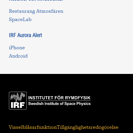
Restaurang Atmosfären
SpaceLab
IRF Aurora Alert
iPhone
Android
Visselblåsarfunktion
Tillgänglighetsredogörelse