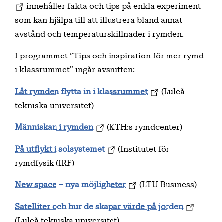
innehåller fakta och tips på enkla experiment
som kan hjälpa till att illustrera bland annat
avstånd och temperaturskillnader i rymden.
I programmet “Tips och inspiration för mer rymd
i klassrummet” ingår avsnitten:
Låt rymden flytta in i klassrummet
(Luleå
tekniska universitet)
Människan i rymden
(KTH:s rymdcenter)
På utflykt i solsystemet
(Institutet för
rymdfysik (IRF)
New space – nya möjligheter
(LTU Business)
Satelliter och hur de skapar värde på jorden
(Luleå tekniska universitet)