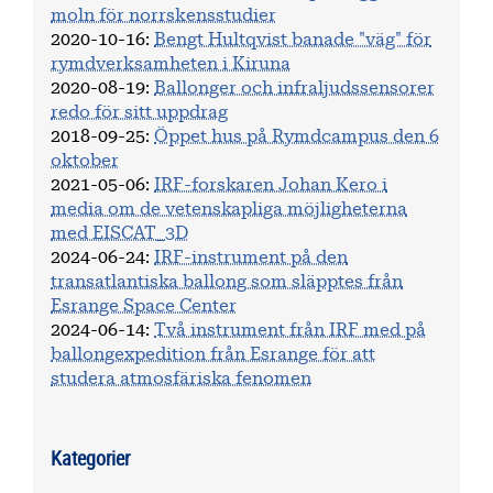
moln för norrskensstudier
2020-10-16
:
Bengt Hultqvist banade "väg" för
rymdverksamheten i Kiruna
2020-08-19
:
Ballonger och infraljudssensorer
redo för sitt uppdrag
2018-09-25
:
Öppet hus på Rymdcampus den 6
oktober
2021-05-06
:
IRF-forskaren Johan Kero i
media om de vetenskapliga möjligheterna
med EISCAT_3D
2024-06-24
:
IRF-instrument på den
transatlantiska ballong som släpptes från
Esrange Space Center
2024-06-14
:
Två instrument från IRF med på
ballongexpedition från Esrange för att
studera atmosfäriska fenomen
Kategorier